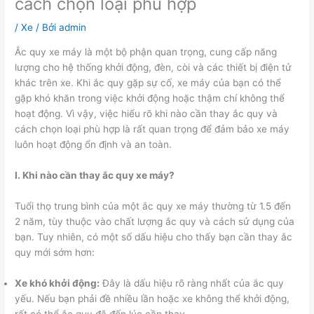
cách chọn loại phù hợp
/
Xe
/ Bởi
admin
Ắc quy xe máy là một bộ phận quan trọng, cung cấp năng
lượng cho hệ thống khởi động, đèn, còi và các thiết bị điện tử
khác trên xe. Khi ắc quy gặp sự cố, xe máy của bạn có thể
gặp khó khăn trong việc khởi động hoặc thậm chí không thể
hoạt động. Vì vậy, việc hiểu rõ khi nào cần thay ắc quy và
cách chọn loại phù hợp là rất quan trọng để đảm bảo xe máy
luôn hoạt động ổn định và an toàn.
I. Khi nào cần thay ắc quy xe máy?
Tuổi thọ trung bình của một ắc quy xe máy thường từ 1.5 đến
2 năm, tùy thuộc vào chất lượng ắc quy và cách sử dụng của
bạn. Tuy nhiên, có một số dấu hiệu cho thấy bạn cần thay ắc
quy mới sớm hơn:
Xe khó khởi động:
Đây là dấu hiệu rõ ràng nhất của ắc quy
yếu. Nếu bạn phải đề nhiều lần hoặc xe không thể khởi động,
rất có thể ắc quy đã đến lúc cần thay.