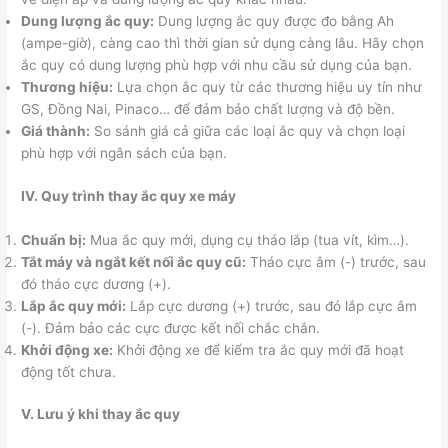
Dung lượng ắc quy:
Dung lượng ắc quy được đo bằng Ah
(ampe-giờ), càng cao thì thời gian sử dụng càng lâu. Hãy chọn
ắc quy có dung lượng phù hợp với nhu cầu sử dụng của bạn.
Thương hiệu:
Lựa chọn ắc quy từ các thương hiệu uy tín như
GS, Đồng Nai, Pinaco… để đảm bảo chất lượng và độ bền.
Giá thành:
So sánh giá cả giữa các loại ắc quy và chọn loại
phù hợp với ngân sách của bạn.
IV. Quy trình thay ắc quy xe máy
Chuẩn bị:
Mua ắc quy mới, dụng cụ tháo lắp (tua vít, kìm…).
Tắt máy và ngắt kết nối ắc quy cũ:
Tháo cực âm (-) trước, sau
đó tháo cực dương (+).
Lắp ắc quy mới:
Lắp cực dương (+) trước, sau đó lắp cực âm
(-). Đảm bảo các cực được kết nối chắc chắn.
Khởi động xe:
Khởi động xe để kiểm tra ắc quy mới đã hoạt
động tốt chưa.
V. Lưu ý khi thay ắc quy