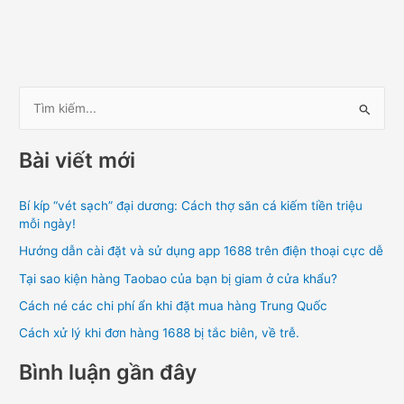
T
ì
Bài viết mới
m
k
Bí kíp “vét sạch” đại dương: Cách thợ săn cá kiếm tiền triệu
i
mỗi ngày!
ế
Hướng dẫn cài đặt và sử dụng app 1688 trên điện thoại cực dễ
m
Tại sao kiện hàng Taobao của bạn bị giam ở cửa khẩu?
:
Cách né các chi phí ẩn khi đặt mua hàng Trung Quốc
Cách xử lý khi đơn hàng 1688 bị tắc biên, về trễ.
Bình luận gần đây