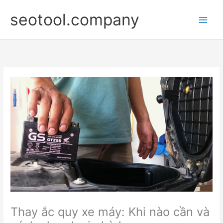
Nhảy
seotool.company
tới
nội
dung
Thay ắc quy xe máy: Khi nào cần và