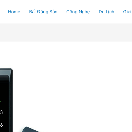
Home
Bất Động Sản
Công Nghệ
Du Lịch
Giải