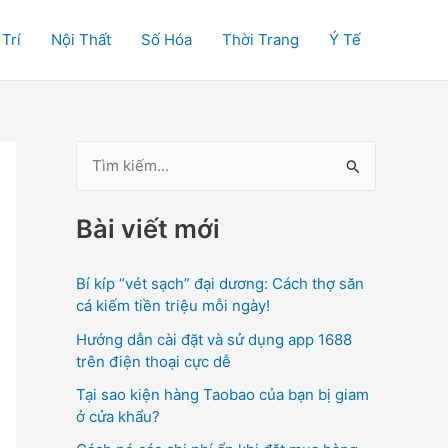
 Trí
Nội Thất
Số Hóa
Thời Trang
Ý Tế
T
ì
Bài viết mới
m
k
Bí kíp “vét sạch” đại dương: Cách thợ săn
i
cá kiếm tiền triệu mỗi ngày!
ế
Hướng dẫn cài đặt và sử dụng app 1688
m
trên điện thoại cực dễ
:
Tại sao kiện hàng Taobao của bạn bị giam
ở cửa khẩu?