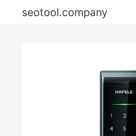
Nhảy
seotool.company
tới
nội
dung