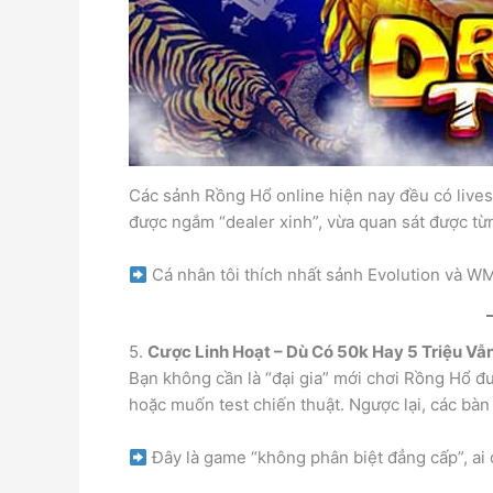
Các sảnh Rồng Hổ online hiện nay đều có livest
được ngắm “dealer xinh”, vừa quan sát được từn
Cá nhân tôi thích nhất sảnh Evolution và WM 
5.
Cược Linh Hoạt – Dù Có 50k Hay 5 Triệu Vẫ
Bạn không cần là “đại gia” mới chơi Rồng Hổ 
hoặc muốn test chiến thuật. Ngược lại, các bàn
Đây là game “không phân biệt đẳng cấp”, ai 