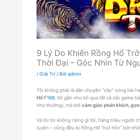
9 Lý Do Khiến Rồng Hổ Tr
Thời Đại – Góc Nhìn Từ Ng
/
Giải Trí
/ Bởi
admin
Tôi không phải là dân chuyên “cày” sòng bài ha
Hổ
F168
, tôi gần như bỏ qua tất cả các game bà
như thường), mà bởi
cảm giác phấn khích, gọn
Và tôi tin không riêng gì tôi, hàng triệu người 
luyện – cũng đều bị Rồng Hổ “hút hồn” bởi nhữn