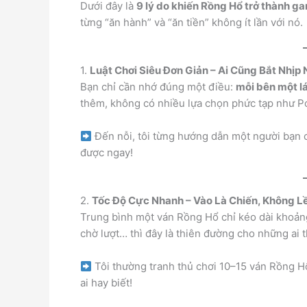
Dưới đây là
9 lý do khiến Rồng Hổ trở thành ga
từng “ăn hành” và “ăn tiền” không ít lần với nó.
1.
Luật Chơi Siêu Đơn Giản – Ai Cũng Bắt Nhịp
Bạn chỉ cần nhớ đúng một điều:
mỗi bên một lá
thêm, không có nhiều lựa chọn phức tạp như P
Đến nỗi, tôi từng hướng dẫn một người bạn c
được ngay!
2.
Tốc Độ Cực Nhanh – Vào Là Chiến, Không L
Trung bình một ván Rồng Hổ chỉ kéo dài khoả
chờ lượt… thì đây là thiên đường cho những ai t
Tôi thường tranh thủ chơi 10–15 ván Rồng Hổ
ai hay biết!