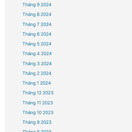
Tháng 9 2024
Tháng 8 2024
Tháng 7 2024
Tháng 6 2024
Tháng 5 2024
Tháng 4 2024
Tháng 3 2024
Tháng 2 2024
Tháng 1 2024
Tháng 12 2023
Tháng 11 2023
Tháng 10 2023
Tháng 9 2023
Tháng 8 2023