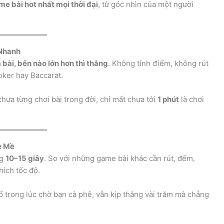
me bài hot nhất mọi thời đại
, từ góc nhìn của một người
 Nhanh
 bài, bên nào lớn hơn thì thắng
. Không tính điểm, không rút
oker hay Baccarat.
hưa từng chơi bài trong đời, chỉ mất chưa tới
1 phút
là chơi
ề Mề
ng
10–15 giây
. So với những game bài khác cần rút, đếm,
hích tốc độ.
 trong lúc chờ bạn cà phê, vẫn kịp thắng vài trăm mà chẳng