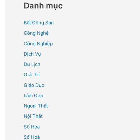
Danh mục
Bất Động Sản
Công Nghệ
Công Nghiệp
Dịch Vụ
Du Lịch
Giải Trí
Giáo Dục
Làm Đẹp
Ngoại Thất
Nội Thất
Số Hóa
Số Hoá