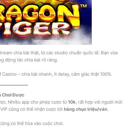
ream chia bài thật, từ các studio chuẩn quốc tế. Bạn vừa
g động tác chia bài rõ ràng.
Casino – chia bài nhanh, ít delay, cảm giác thật 100%.
n Chơi Được
được. Nhiều app cho phép cược từ
10k
, rất hợp với người mới
 VIP cũng có thể nhận cược tới
hàng chục triệu/ván
.
cũng có thể hòa vào cuộc chơi.