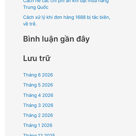
Cách né các chi phí ẩn khi đặt mua hàng
Trung Quốc
Cách xử lý khi đơn hàng 1688 bị tắc biên,
về trễ.
Bình luận gần đây
Lưu trữ
Tháng 6 2026
Tháng 5 2026
Tháng 4 2026
Tháng 3 2026
Tháng 2 2026
Tháng 1 2026
Tháng 12 2025