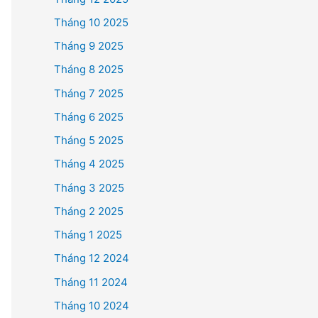
Tháng 10 2025
Tháng 9 2025
Tháng 8 2025
Tháng 7 2025
Tháng 6 2025
Tháng 5 2025
Tháng 4 2025
Tháng 3 2025
Tháng 2 2025
Tháng 1 2025
Tháng 12 2024
Tháng 11 2024
Tháng 10 2024