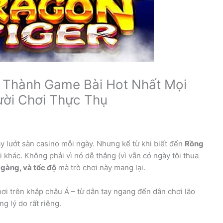
ở Thành Game Bài Hot Nhất Mọi
ười Chơi Thực Thụ
y lướt sàn casino mỗi ngày. Nhưng kể từ khi biết đến
Rồng
i khác. Không phải vì nó dễ thắng (vì vẫn có ngày tôi thua
 gàng, và tốc độ
mà trò chơi này mang lại.
chơi trên khắp châu Á – từ dân tay ngang đến dân chơi lão
g lý do rất riêng.