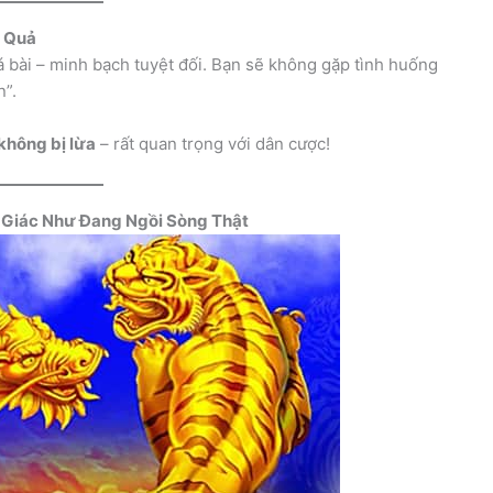
t Quả
 bài – minh bạch tuyệt đối. Bạn sẽ không gặp tình huống
n”.
 không bị lừa
– rất quan trọng với dân cược!
 Giác Như Đang Ngồi Sòng Thật