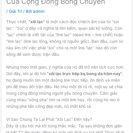
Của Cộng Đồng Bóng Chuyền
/
Giải Trí
/ Bởi
admin
Thực chất,
“xôi lạc”
là một cách đọc chệch âm của từ “soi
lạc”. “Soi” ở đây có nghĩa là tìm kiếm, quan sát kỹ lưỡng. Còn
“lạc” chính là viết tắt của “link lạc” (dead link – link chết) hoặc
“link lac” (link lạc lõng, không rõ nguồn gốc). Ban đầu, cụm từ
này ám chỉ việc phải “soi” cho ra một link “lạc” nào đó còn
sống để xem được trận đấu.
Nhưng theo thời gian, ý nghĩa của nó đã trở nên tích cực hơn.
Giờ đây, khi ai đó hỏi
“xôi lạc trực tiếp kq bong da hôm nay”
,
họ đang muốn tìm một đường link trực tiếp, ổn định và miễn
phí để theo dõi trận đấu. Nó như một lời rủ rê, một sự sẻ chia
trong cộng đồng những người yêu bóng chuyền. Cảm giác
cùng nhau “xông pha” tìm ra một link hay, rồi cùng hò reo ở
những pha tấn công đẹp mắt, nó thật khó tả.
Vì Sao Chúng Ta Lại Phải “Xôi Lạc” Đến Vậy?
Đây là câu hỏi mà tôi từng thắc mắc. Tại sao không đơn giản
là bật TV lên hoặc đăng ký một gói dịch vụ trả phí? Thực tế là: