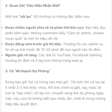
2. Quan Sát “Dấu Hiệu Nhận Biết”
Một link
“xôi lạc”
tốt thường có những đặc điểm sau:
Được nhiều người chia sẻ và phản hồi tích cực:
Bạn hãy đọc
phần bình luận. Những comment kiểu “Cảm ơn admin, stream
mượt quá!” là một tín hiệu rất tốt.
Được đăng sớm trước giờ thi đấu:
Thường thì các admin uy
tín sẽ up link trước đó 15-30 phút để mọi người vào ổn định.
Nguồn gốc rõ ràng:
Các link từ YouTube, Facebook Gaming
thường ổn định và ít lag hơn những trang web lạ.
3. Có “Kế Hoạch Dự Phòng”
Đừng bao giờ “bó cả trứng vào một giỏ”. Tôi luôn tìm và lưu lại
ít nhất 2-3 link khác nhau. Khi link chính bị giật, lag, hoặc tệ
hơn là “bay màu”, tôi lập tức chuyển sang link dự phòng ngay.
Việc này cứu tôi không biết bao nhiêu lần, nhất là trong những
hiệp đấu quyết định.