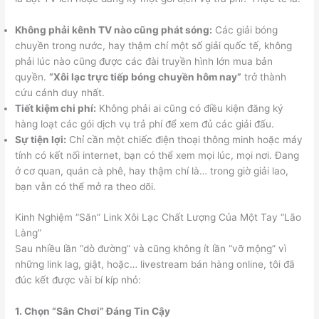
Không phải kênh TV nào cũng phát sóng:
Các giải bóng
chuyền trong nước, hay thậm chí một số giải quốc tế, không
phải lúc nào cũng được các đài truyền hình lớn mua bản
quyền.
“Xôi lạc trực tiếp bóng chuyền hôm nay”
trở thành
cứu cánh duy nhất.
Tiết kiệm chi phí:
Không phải ai cũng có điều kiện đăng ký
hàng loạt các gói dịch vụ trả phí để xem đủ các giải đấu.
Sự tiện lợi:
Chỉ cần một chiếc điện thoại thông minh hoặc máy
tính có kết nối internet, bạn có thể xem mọi lúc, mọi nơi. Đang
ở cơ quan, quán cà phê, hay thậm chí là… trong giờ giải lao,
bạn vẫn có thể mở ra theo dõi.
Kinh Nghiệm “Săn” Link Xôi Lạc Chất Lượng Của Một Tay “Lão
Làng”
Sau nhiều lần “dò đường” và cũng không ít lần “vỡ mộng” vì
những link lag, giật, hoặc… livestream bán hàng online, tôi đã
đúc kết được vài bí kíp nhỏ:
1. Chọn “Sân Chơi” Đáng Tin Cậy