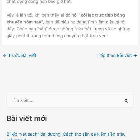
chất cộng đồng hơn bao giờ hết.
Vậy là lần tới, khi bạn thấy ai đó hỏi
“xôi lạc trực tiếp bóng
chuyền hôm nay”
, bạn đã hiểu họ đang tìm kiếm điều gì rồi
đấy. Chúc bạn “săn” được những link chất lượng và có những
giây phút thưởng thức bóng chuyền thật trọn vẹn!
←
Trước Bài viết
Tiếp theo Bài viết
→
T
ì
Bài viết mới
m
k
Bí kíp “vét sạch” đại dương: Cách thợ săn cá kiếm tiền triệu
i