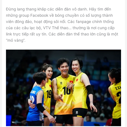
Đừng lang thang khắp các diễn đàn vô danh. Hãy tìm đến
những group Facebook về bóng chuyền có số lượng thành
viên đông đảo, hoạt động sôi nổi. Các fanpage chính thống
của các câu lạc bộ, VTV Thể thao… thường là nơi cung cấp
link trực tiếp rất uy tín. Các diễn đàn thể thao lớn cũng là một
“mỏ vàng”.