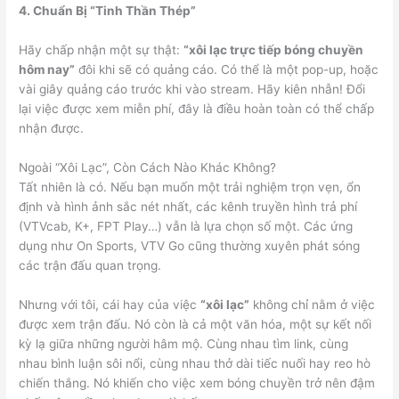
4. Chuẩn Bị “Tinh Thần Thép”
Hãy chấp nhận một sự thật:
“xôi lạc trực tiếp bóng chuyền
hôm nay”
đôi khi sẽ có quảng cáo. Có thể là một pop-up, hoặc
vài giây quảng cáo trước khi vào stream. Hãy kiên nhẫn! Đổi
lại việc được xem miễn phí, đây là điều hoàn toàn có thể chấp
nhận được.
Ngoài “Xôi Lạc”, Còn Cách Nào Khác Không?
Tất nhiên là có. Nếu bạn muốn một trải nghiệm trọn vẹn, ổn
định và hình ảnh sắc nét nhất, các kênh truyền hình trả phí
(VTVcab, K+, FPT Play…) vẫn là lựa chọn số một. Các ứng
dụng như On Sports, VTV Go cũng thường xuyên phát sóng
các trận đấu quan trọng.
Nhưng với tôi, cái hay của việc
“xôi lạc”
không chỉ nằm ở việc
được xem trận đấu. Nó còn là cả một văn hóa, một sự kết nối
kỳ lạ giữa những người hâm mộ. Cùng nhau tìm link, cùng
nhau bình luận sôi nổi, cùng nhau thở dài tiếc nuối hay reo hò
chiến thắng. Nó khiến cho việc xem bóng chuyền trở nên đậm