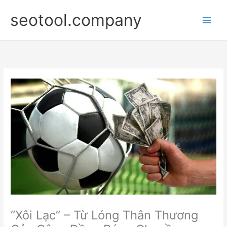
Nhảy
seotool.company
tới
nội
dung
“Xôi Lạc” – Từ Lóng Thân Thương