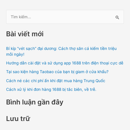
T
ì
Bài viết mới
m
k
Bí kíp “vét sạch” đại dương: Cách thợ săn cá kiếm tiền triệu
i
mỗi ngày!
ế
Hướng dẫn cài đặt và sử dụng app 1688 trên điện thoại cực dễ
m
Tại sao kiện hàng Taobao của bạn bị giam ở cửa khẩu?
:
Cách né các chi phí ẩn khi đặt mua hàng Trung Quốc
Cách xử lý khi đơn hàng 1688 bị tắc biên, về trễ.
Bình luận gần đây
Lưu trữ