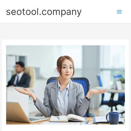
Nhảy
seotool.company
tới
nội
dung