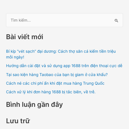
T
ì
Bài viết mới
m
k
Bí kíp “vét sạch” đại dương: Cách thợ săn cá kiếm tiền triệu
i
mỗi ngày!
ế
Hướng dẫn cài đặt và sử dụng app 1688 trên điện thoại cực dễ
m
Tại sao kiện hàng Taobao của bạn bị giam ở cửa khẩu?
:
Cách né các chi phí ẩn khi đặt mua hàng Trung Quốc
Cách xử lý khi đơn hàng 1688 bị tắc biên, về trễ.
Bình luận gần đây
Lưu trữ