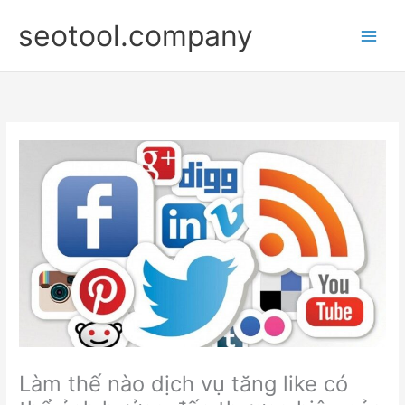
Nhảy
seotool.company
tới
nội
dung
Làm thế nào dịch vụ tăng like có