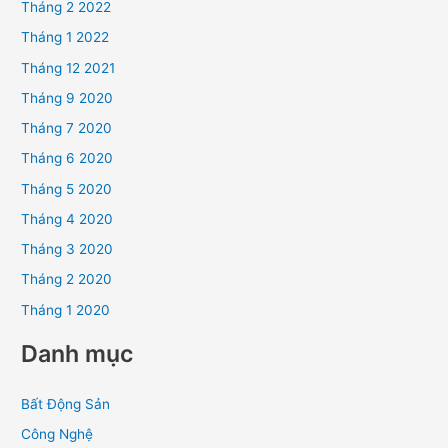
Tháng 2 2022
Tháng 1 2022
Tháng 12 2021
Tháng 9 2020
Tháng 7 2020
Tháng 6 2020
Tháng 5 2020
Tháng 4 2020
Tháng 3 2020
Tháng 2 2020
Tháng 1 2020
Danh mục
Bất Động Sản
Công Nghệ