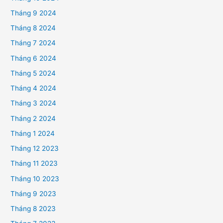
Tháng 9 2024
Tháng 8 2024
Tháng 7 2024
Tháng 6 2024
Tháng 5 2024
Tháng 4 2024
Tháng 3 2024
Tháng 2 2024
Tháng 1 2024
Tháng 12 2023
Tháng 11 2023
Tháng 10 2023
Tháng 9 2023
Tháng 8 2023