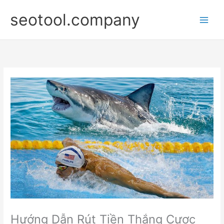
Nhảy
seotool.company
tới
nội
dung
Hướng Dẫn Rút Tiền Thắng Cược