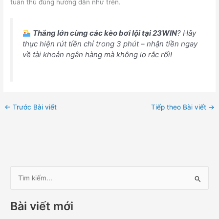
tuân thủ đúng hướng dẫn như trên.
Thắng lớn cùng các kèo bơi lội tại 23WIN
? Hãy
thực hiện rút tiền chỉ trong 3 phút – nhận tiền ngay
về tài khoản ngân hàng mà không lo rắc rối!
←
Trước Bài viết
Tiếp theo Bài viết
→
T
ì
Bài viết mới
m