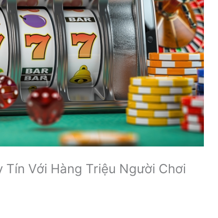
Tín Với Hàng Triệu Người Chơi