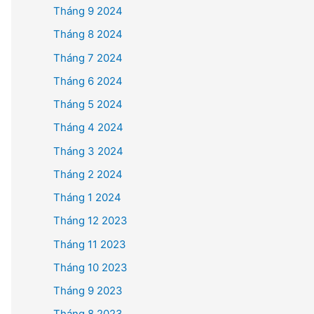
Tháng 9 2024
Tháng 8 2024
Tháng 7 2024
Tháng 6 2024
Tháng 5 2024
Tháng 4 2024
Tháng 3 2024
Tháng 2 2024
Tháng 1 2024
Tháng 12 2023
Tháng 11 2023
Tháng 10 2023
Tháng 9 2023
Tháng 8 2023