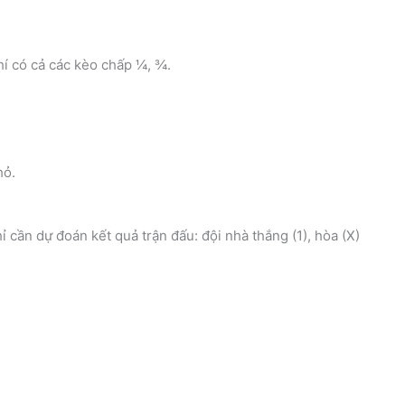
hí có cả các kèo chấp ¼, ¾.
hỏ.
ỉ cần dự đoán kết quả trận đấu: đội nhà thắng (1), hòa (X)