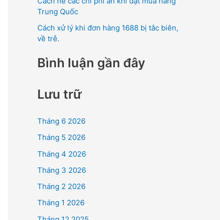
Cách né các chi phí ẩn khi đặt mua hàng
Trung Quốc
Cách xử lý khi đơn hàng 1688 bị tắc biên,
về trễ.
Bình luận gần đây
Lưu trữ
Tháng 6 2026
Tháng 5 2026
Tháng 4 2026
Tháng 3 2026
Tháng 2 2026
Tháng 1 2026
Tháng 12 2025