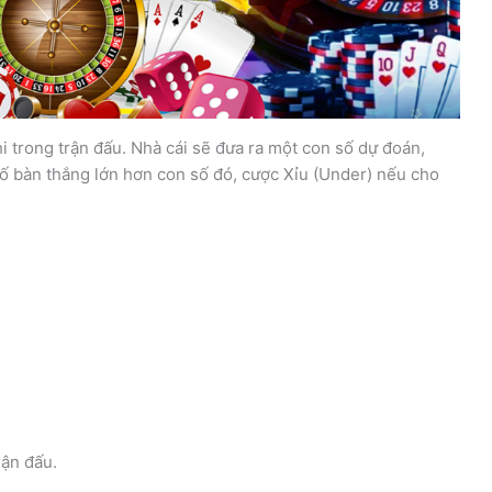
i trong trận đấu. Nhà cái sẽ đưa ra một con số dự đoán,
số bàn thắng lớn hơn con số đó, cược Xỉu (Under) nếu cho
rận đấu.