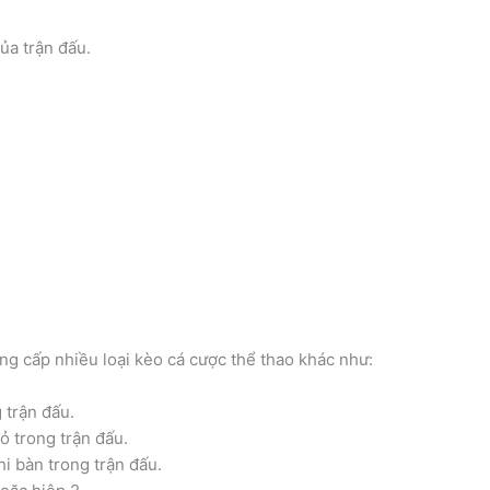
ủa trận đấu.
ng cấp nhiều loại kèo cá cược thể thao khác như:
 trận đấu.
ỏ trong trận đấu.
i bàn trong trận đấu.