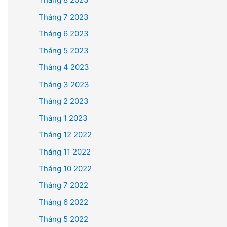
Tháng 7 2023
Tháng 6 2023
Tháng 5 2023
Tháng 4 2023
Tháng 3 2023
Tháng 2 2023
Tháng 1 2023
Tháng 12 2022
Tháng 11 2022
Tháng 10 2022
Tháng 7 2022
Tháng 6 2022
Tháng 5 2022