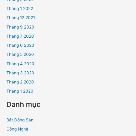
Tháng 1 2022
Tháng 12 2021
Tháng 9 2020
Tháng 7 2020
Tháng 6 2020
Tháng 5 2020
Tháng 4 2020
Tháng 3 2020
Tháng 2 2020
Tháng 1 2020
Danh mục
Bất Động Sản
Công Nghệ