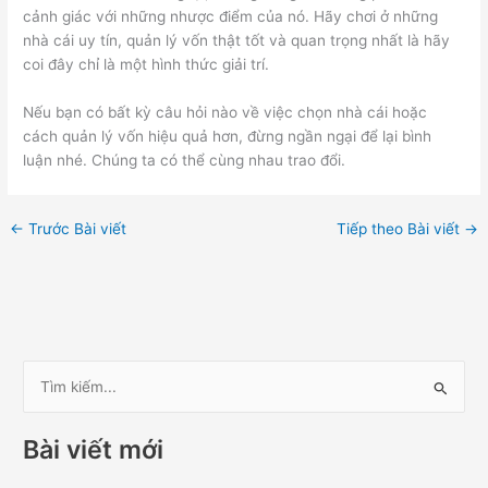
cảnh giác với những nhược điểm của nó. Hãy chơi ở những
nhà cái uy tín, quản lý vốn thật tốt và quan trọng nhất là hãy
coi đây chỉ là một hình thức giải trí.
Nếu bạn có bất kỳ câu hỏi nào về việc chọn nhà cái hoặc
cách quản lý vốn hiệu quả hơn, đừng ngần ngại để lại bình
luận nhé. Chúng ta có thể cùng nhau trao đổi.
←
Trước Bài viết
Tiếp theo Bài viết
→
T
ì
Bài viết mới
m
k