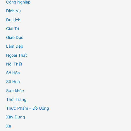
Công Nghiệp
Dịch Vụ
Du Lịch
Giải Trí
Giáo Dục
Làm Đẹp
Ngoại Thất
Nội Thất
Số Hóa
Số Hoá
Sức khỏe
Thời Trang
Thực Phẩm – Đồ Uống
Xây Dựng
Xe