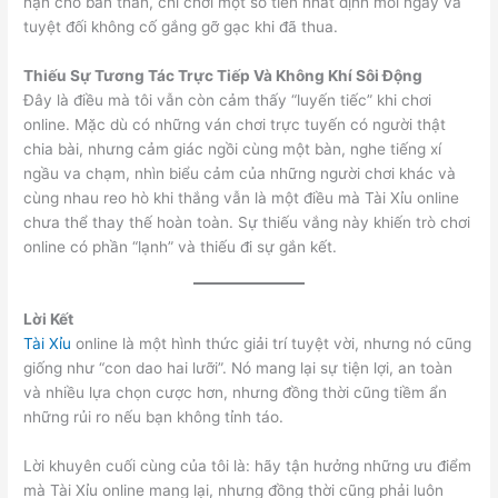
hạn cho bản thân, chỉ chơi một số tiền nhất định mỗi ngày và
tuyệt đối không cố gắng gỡ gạc khi đã thua.
Thiếu Sự Tương Tác Trực Tiếp Và Không Khí Sôi Động
Đây là điều mà tôi vẫn còn cảm thấy “luyến tiếc” khi chơi
online. Mặc dù có những ván chơi trực tuyến có người thật
chia bài, nhưng cảm giác ngồi cùng một bàn, nghe tiếng xí
ngầu va chạm, nhìn biểu cảm của những người chơi khác và
cùng nhau reo hò khi thắng vẫn là một điều mà Tài Xỉu online
chưa thể thay thế hoàn toàn. Sự thiếu vắng này khiến trò chơi
online có phần “lạnh” và thiếu đi sự gắn kết.
Lời Kết
Tài Xỉu
online là một hình thức giải trí tuyệt vời, nhưng nó cũng
giống như “con dao hai lưỡi”. Nó mang lại sự tiện lợi, an toàn
và nhiều lựa chọn cược hơn, nhưng đồng thời cũng tiềm ẩn
những rủi ro nếu bạn không tỉnh táo.
Lời khuyên cuối cùng của tôi là: hãy tận hưởng những ưu điểm
mà Tài Xỉu online mang lại, nhưng đồng thời cũng phải luôn