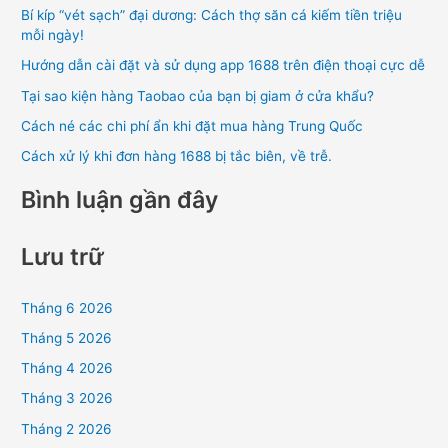
Bí kíp “vét sạch” đại dương: Cách thợ săn cá kiếm tiền triệu
i
mỗi ngày!
ế
Hướng dẫn cài đặt và sử dụng app 1688 trên điện thoại cực dễ
m
Tại sao kiện hàng Taobao của bạn bị giam ở cửa khẩu?
:
Cách né các chi phí ẩn khi đặt mua hàng Trung Quốc
Cách xử lý khi đơn hàng 1688 bị tắc biên, về trễ.
Bình luận gần đây
Lưu trữ
Tháng 6 2026
Tháng 5 2026
Tháng 4 2026
Tháng 3 2026
Tháng 2 2026