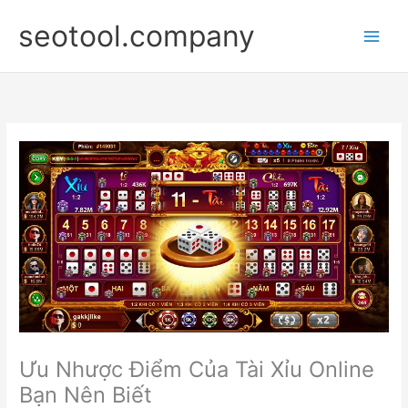
Nhảy
seotool.company
tới
nội
dung
Ưu Nhược Điểm Của Tài Xỉu Online
Bạn Nên Biết