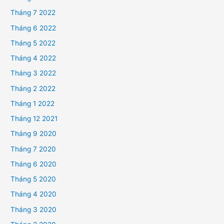
Tháng 7 2022
Tháng 6 2022
Tháng 5 2022
Tháng 4 2022
Tháng 3 2022
Tháng 2 2022
Tháng 1 2022
Tháng 12 2021
Tháng 9 2020
Tháng 7 2020
Tháng 6 2020
Tháng 5 2020
Tháng 4 2020
Tháng 3 2020