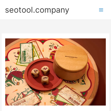
Nhảy
seotool.company
tới
nội
dung