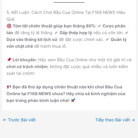
5. Kết Luận: Cách Chơi Bầu Cua Online Tại F168 NEWS Hiệu
Quả
Tóm tắt chiến thuật giúp bạn thắng 80%:
✔
Cược phân
tán
để tăng tỷ lệ thắng. ✔
Gấp thếp hợp lý
nếu có vốn lớn. ✔
Dựa vào thống kê lịch sử
để đặt cược chính xác. ✔
Quản lý
vốn chặt chẽ
để tránh thua lỗ.
Lời khuyên:
Hãy xem Bầu Cua Online như một trò giải trí và
chơi có trách nhiệm
, không đặt cược quá nhiều và luôn kiểm
soát tài chính!
Bạn đã thử áp dụng chiến thuật nào khi chơi Bầu Cua
Online tại F168 NEWS chưa? Hãy chia sẻ kinh nghiệm của
bạn trong phần bình luận nhé!
←
Trước Bài viết
Tiếp theo Bài viết
→