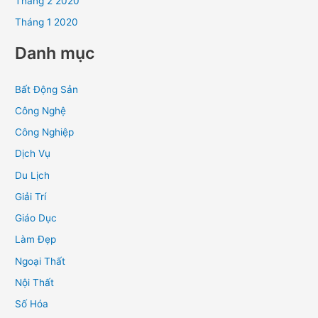
Tháng 2 2020
Tháng 1 2020
Danh mục
Bất Động Sản
Công Nghệ
Công Nghiệp
Dịch Vụ
Du Lịch
Giải Trí
Giáo Dục
Làm Đẹp
Ngoại Thất
Nội Thất
Số Hóa