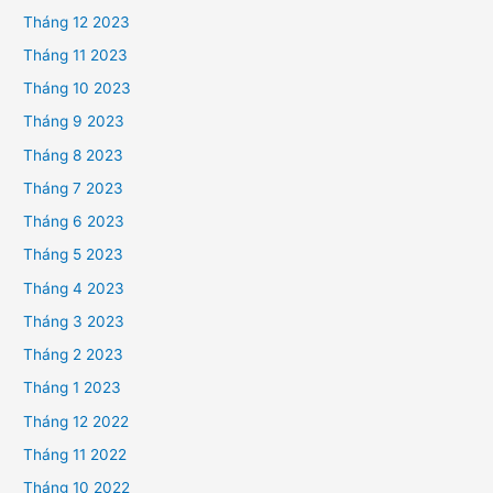
Tháng 12 2023
Tháng 11 2023
Tháng 10 2023
Tháng 9 2023
Tháng 8 2023
Tháng 7 2023
Tháng 6 2023
Tháng 5 2023
Tháng 4 2023
Tháng 3 2023
Tháng 2 2023
Tháng 1 2023
Tháng 12 2022
Tháng 11 2022
Tháng 10 2022