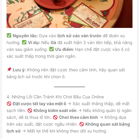
Nguyên tắc:
Dựa vào
lịch sử các ván trước
để đoán xu
hướng.
Ví dụ:
Nếu
Gà
đã xuất hiện 3 ván liên tiếp, khả năng
ván sau giảm xuống.
Ưu điểm:
Hạn chế đặt cược vào ô có
xác suất thấp trong thời gian ngắn.
Lưu ý:
Không nên đặt cược theo cảm tính, hãy quan sát
bảng lịch sử trước khi chọn ô.
4. Những Lỗi Cần Tránh Khi Chơi Bầu Cua Online
Đặt cược tất tay vào một ô
→ Xác suất thắng thấp, dễ mất
sạch tiền.
Không kiểm soát vốn
→ Nếu không quản lý ngân
sách, dễ bị thua lỗ lớn.
Chơi theo cảm tính
→ Không dựa
trên xác suất, đặt cược ngẫu nhiên.
Không quan sát bảng
lịch sử
→ Mất lợi thế khi không theo dõi xu hướng.