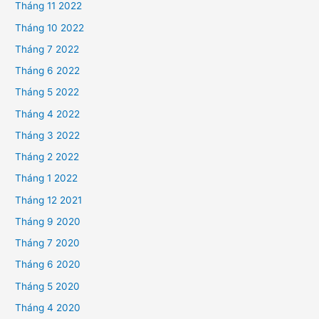
Tháng 11 2022
Tháng 10 2022
Tháng 7 2022
Tháng 6 2022
Tháng 5 2022
Tháng 4 2022
Tháng 3 2022
Tháng 2 2022
Tháng 1 2022
Tháng 12 2021
Tháng 9 2020
Tháng 7 2020
Tháng 6 2020
Tháng 5 2020
Tháng 4 2020