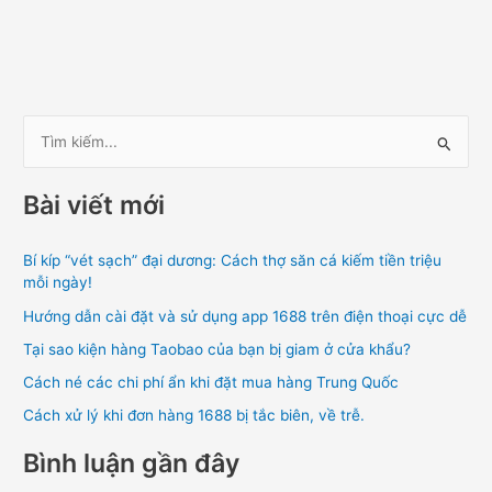
T
ì
Bài viết mới
m
k
Bí kíp “vét sạch” đại dương: Cách thợ săn cá kiếm tiền triệu
i
mỗi ngày!
ế
Hướng dẫn cài đặt và sử dụng app 1688 trên điện thoại cực dễ
m
Tại sao kiện hàng Taobao của bạn bị giam ở cửa khẩu?
:
Cách né các chi phí ẩn khi đặt mua hàng Trung Quốc
Cách xử lý khi đơn hàng 1688 bị tắc biên, về trễ.
Bình luận gần đây