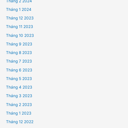
Tháng 2 2024
Tháng 1 2024
Tháng 12 2023
Tháng 11 2023
Tháng 10 2023
Tháng 9 2023
Tháng 8 2023
Tháng 7 2023
Tháng 6 2023
Tháng 5 2023
Tháng 4 2023
Tháng 3 2023
Tháng 2 2023
Tháng 1 2023
Tháng 12 2022