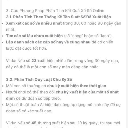
3. Các Phương Pháp Phân Tích Kết Quả Xổ Số Online
3.1. Phân Tích Theo Thống Kê Tần Suất Số Đã Xuất Hiện
Xem xét các số về nhiều nhất
trong 30, 60 hoặc 90 ngày gần
nhất.
Tìm các số lâu chưa xuất hiện
(số “nóng” hoặc số “lạnh”).
Lập danh sách các cặp số hay về cùng nhau
để có chiến
lược đặt cược tốt hơn.
Ví dụ: Nếu số
23
xuất hiện nhiều lần trong vòng 30 ngày qua,
đây có thể là một con số may mắn đáng cân nhắc.
3.2. Phân Tích Quy Luật Chu Kỳ Số
Mỗi con số thường có
chu kỳ xuất hiện theo thời gian
.
Người chơi có thể theo dõi
chu kỳ xuất hiện của một số nhất
định
để dự đoán số tiếp theo.
Một số thuật toán AI hiện đại cũng áp dụng mô hình này để dự
đoán số có xác suất cao.
Ví dụ: Nếu số
45
thường xuất hiện sau 10 kỳ quay, thì sau mỗi