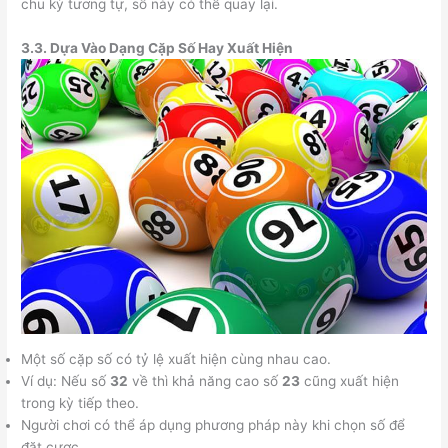
chu kỳ tương tự, số này có thể quay lại.
3.3. Dựa Vào Dạng Cặp Số Hay Xuất Hiện
Một số cặp số có tỷ lệ xuất hiện cùng nhau cao.
Ví dụ: Nếu số
32
về thì khả năng cao số
23
cũng xuất hiện
trong kỳ tiếp theo.
Người chơi có thể áp dụng phương pháp này khi chọn số để
đặt cược.