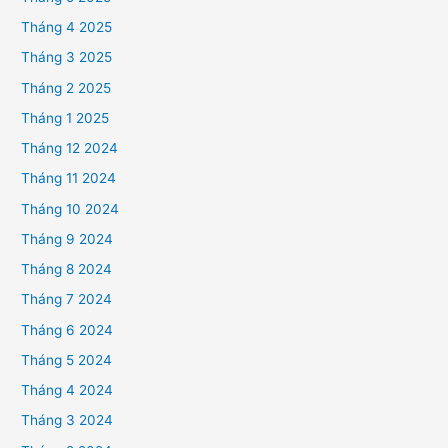
Tháng 4 2025
Tháng 3 2025
Tháng 2 2025
Tháng 1 2025
Tháng 12 2024
Tháng 11 2024
Tháng 10 2024
Tháng 9 2024
Tháng 8 2024
Tháng 7 2024
Tháng 6 2024
Tháng 5 2024
Tháng 4 2024
Tháng 3 2024