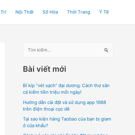
 Trí
Nội Thất
Số Hóa
Thời Trang
Ý Tế
T
ì
Bài viết mới
m
k
Bí kíp “vét sạch” đại dương: Cách thợ săn
i
cá kiếm tiền triệu mỗi ngày!
ế
Hướng dẫn cài đặt và sử dụng app 1688
m
trên điện thoại cực dễ
:
Tại sao kiện hàng Taobao của bạn bị giam
ở cửa khẩu?