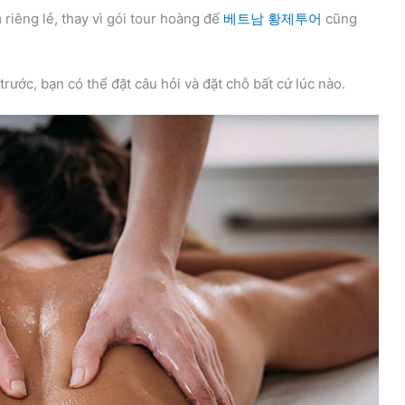
riêng lẻ, thay vì gói tour hoàng đế
베트남 황제투어
cũng
ước, bạn có thể đặt câu hỏi và đặt chỗ bất cứ lúc nào.