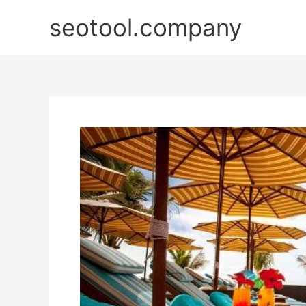
Nhảy
seotool.company
tới
nội
dung