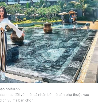
bao nhiêu???
 nhau đối với mỗi cá nhân bỡi nó còn phụ thuộc vào
 dịch vụ mà bạn chọn.