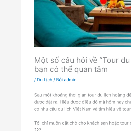
Một số câu hỏi về “Tour du
bạn có thể quan tâm
/
Du Lịch
/ Bởi
admin
Sau một khoảng thời gian tour du lịch hoàng đế 
được đặt ra. Hiểu được điều đó mà hôm nay chú
có nhu cầu du lịch Việt Nam và tìm hiểu về tou
Tôi chỉ muốn đặt chỗ cho khách sạn hoặc tour d
???