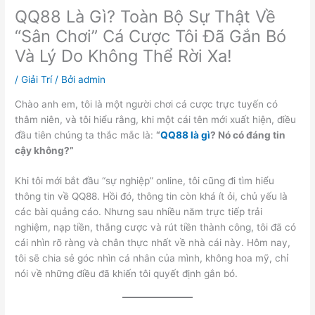
QQ88 Là Gì? Toàn Bộ Sự Thật Về
“Sân Chơi” Cá Cược Tôi Đã Gắn Bó
Và Lý Do Không Thể Rời Xa!
/
Giải Trí
/ Bởi
admin
Chào anh em, tôi là một người chơi cá cược trực tuyến có
thâm niên, và tôi hiểu rằng, khi một cái tên mới xuất hiện, điều
đầu tiên chúng ta thắc mắc là:
“
QQ88 là gì
? Nó có đáng tin
cậy không?”
Khi tôi mới bắt đầu “sự nghiệp” online, tôi cũng đi tìm hiểu
thông tin về QQ88. Hồi đó, thông tin còn khá ít ỏi, chủ yếu là
các bài quảng cáo. Nhưng sau nhiều năm trực tiếp trải
nghiệm, nạp tiền, thắng cược và rút tiền thành công, tôi đã có
cái nhìn rõ ràng và chân thực nhất về nhà cái này. Hôm nay,
tôi sẽ chia sẻ góc nhìn cá nhân của mình, không hoa mỹ, chỉ
nói về những điều đã khiến tôi quyết định gắn bó.