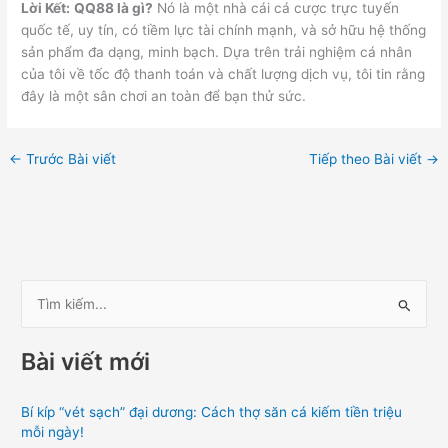
Lời Kết:
QQ88 là gì?
Nó là một nhà cái cá cược trực tuyến
quốc tế, uy tín, có tiềm lực tài chính mạnh, và sở hữu hệ thống
sản phẩm đa dạng, minh bạch. Dựa trên trải nghiệm cá nhân
của tôi về tốc độ thanh toán và chất lượng dịch vụ, tôi tin rằng
đây là một sân chơi an toàn để bạn thử sức.
←
Trước Bài viết
Tiếp theo Bài viết
→
T
ì
Bài viết mới
m
k
Bí kíp “vét sạch” đại dương: Cách thợ săn cá kiếm tiền triệu
i
mỗi ngày!
ế