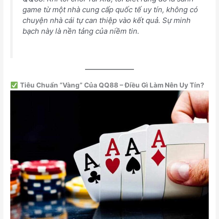
game từ một nhà cung cấp quốc tế uy tín, không có
chuyện nhà cái tự can thiệp vào kết quả. Sự minh
bạch này là nền tảng của niềm tin.
Tiêu Chuẩn “Vàng” Của QQ88 – Điều Gì Làm Nên Uy Tín?