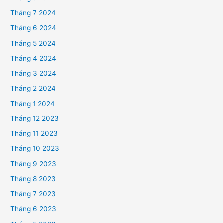
Tháng 7 2024
Tháng 6 2024
Tháng 5 2024
Tháng 4 2024
Tháng 3 2024
Tháng 2 2024
Tháng 1 2024
Tháng 12 2023
Tháng 11 2023
Tháng 10 2023
Tháng 9 2023
Tháng 8 2023
Tháng 7 2023
Tháng 6 2023