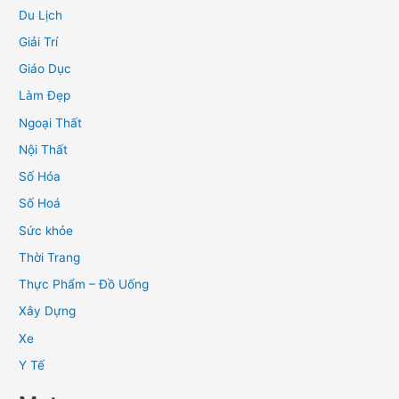
Du Lịch
Giải Trí
Giáo Dục
Làm Đẹp
Ngoại Thất
Nội Thất
Số Hóa
Số Hoá
Sức khỏe
Thời Trang
Thực Phẩm – Đồ Uống
Xây Dựng
Xe
Y Tế