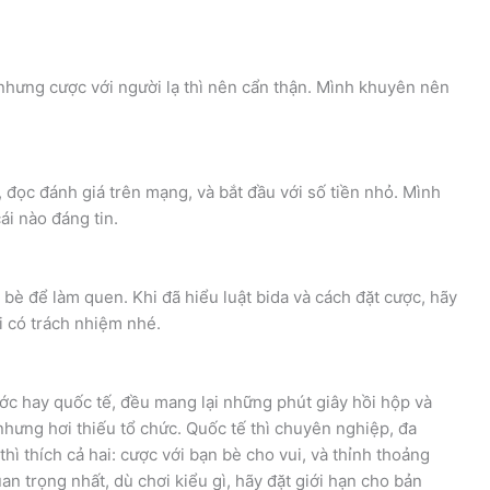
, nhưng cược với người lạ thì nên cẩn thận. Mình khuyên nên
 đọc đánh giá trên mạng, và bắt đầu với số tiền nhỏ. Mình
ái nào đáng tin.
 bè để làm quen. Khi đã hiểu luật bida và cách đặt cược, hãy
i có trách nhiệm nhé.
ước hay quốc tế, đều mang lại những phút giây hồi hộp và
 nhưng hơi thiếu tổ chức. Quốc tế thì chuyên nghiệp, đa
hì thích cả hai: cược với bạn bè cho vui, và thỉnh thoảng
an trọng nhất, dù chơi kiểu gì, hãy đặt giới hạn cho bản