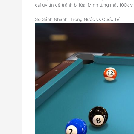
cái uy tín để tránh bị lừa. Mình từng mất 100k 
So Sánh Nhanh: Trong Nước vs Quốc Tế