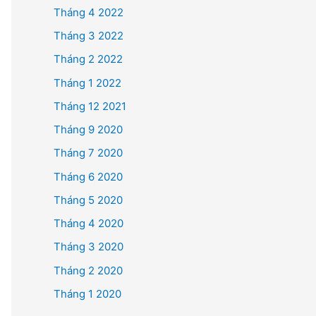
Tháng 4 2022
Tháng 3 2022
Tháng 2 2022
Tháng 1 2022
Tháng 12 2021
Tháng 9 2020
Tháng 7 2020
Tháng 6 2020
Tháng 5 2020
Tháng 4 2020
Tháng 3 2020
Tháng 2 2020
Tháng 1 2020