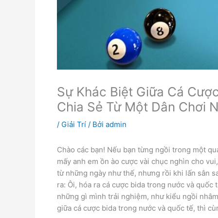
Sự Khác Biệt Giữa Cá Cượ
Chia Sẻ Từ Một Dân Chơi 
/
Giải Trí
/ Bởi
admin
Chào các bạn! Nếu bạn từng ngồi trong một quá
mấy anh em ồn ào cược vài chục nghìn cho vui,
từ những ngày như thế, nhưng rồi khi lấn sân s
ra: Ôi, hóa ra cá cược bida trong nước và quốc
những gì mình trải nghiệm, như kiểu ngồi nhâm
giữa cá cược bida trong nước và quốc tế, thì 