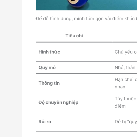
Để dễ hình dung, mình tóm gọn vài điểm khác b
Tiêu chí
Hình thức
Chủ yếu of
Quy mô
Nhỏ, thân
Hạn chế, d
Thông tin
nhân
Tùy thuộc 
Độ chuyên nghiệp
điểm
Rủi ro
Dễ bị “quỵ