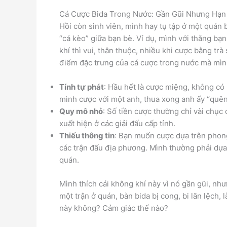
Cá Cược Bida Trong Nước: Gần Gũi Nhưng Hạn
Hồi còn sinh viên, mình hay tụ tập ở một quán 
“cá kèo” giữa bạn bè. Ví dụ, mình với thằng bạ
khí thì vui, thân thuộc, nhiều khi cược bằng t
điểm đặc trưng của cá cược trong nước mà mìn
Tính tự phát
: Hầu hết là cược miệng, không có 
mình cược với một anh, thua xong anh ấy “quên”
Quy mô nhỏ
: Số tiền cược thường chỉ vài chục 
xuất hiện ở các giải đấu cấp tỉnh.
Thiếu thông tin
: Bạn muốn cược dựa trên phong 
các trận đấu địa phương. Mình thường phải dự
quán.
Mình thích cái không khí này vì nó gần gũi, nh
một trận ở quán, bàn bida bị cong, bi lăn lệch,
này không? Cảm giác thế nào?