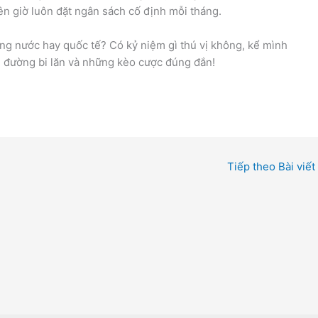
nên giờ luôn đặt ngân sách cố định mỗi tháng.
ong nước hay quốc tế? Có kỷ niệm gì thú vị không, kể mình
g đường bi lăn và những kèo cược đúng đắn!
Tiếp theo Bài viết