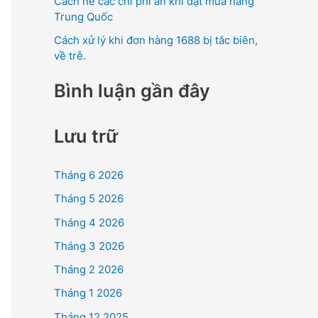
Cách né các chi phí ẩn khi đặt mua hàng
Trung Quốc
Cách xử lý khi đơn hàng 1688 bị tắc biên,
về trễ.
Bình luận gần đây
Lưu trữ
Tháng 6 2026
Tháng 5 2026
Tháng 4 2026
Tháng 3 2026
Tháng 2 2026
Tháng 1 2026
Tháng 12 2025