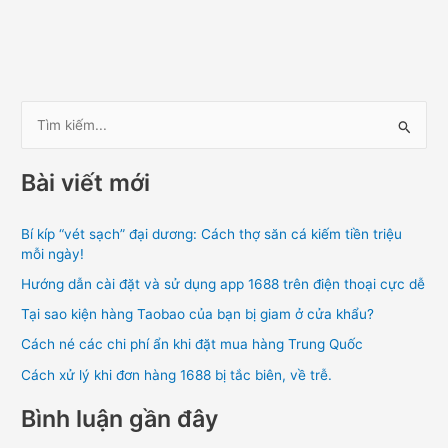
T
ì
Bài viết mới
m
k
Bí kíp “vét sạch” đại dương: Cách thợ săn cá kiếm tiền triệu
i
mỗi ngày!
ế
Hướng dẫn cài đặt và sử dụng app 1688 trên điện thoại cực dễ
m
Tại sao kiện hàng Taobao của bạn bị giam ở cửa khẩu?
:
Cách né các chi phí ẩn khi đặt mua hàng Trung Quốc
Cách xử lý khi đơn hàng 1688 bị tắc biên, về trễ.
Bình luận gần đây