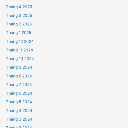
Tháng 4 2025
Tháng 3 2025
Tháng 2 2025
Tháng 1 2025
Tháng 12 2024
Tháng 11 2024
Tháng 10 2024
Tháng 9 2024
Tháng 8 2024
Tháng 7 2024
Tháng 6 2024
Tháng 5 2024
Tháng 4 2024
Tháng 3 2024
Tháng 2 2024