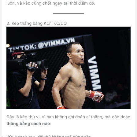
luôn, và kèo cũng chốt ngay tại thời điểm đó.
3. Kèo thắng bằng KO/TKO/DQ
Đây là kèo thú vị, vì bạn không chỉ đoán ai thắng, mà còn đoán
thắng bằng cách nào
:
KO:
Knock-out, đối thủ không thể đứng dậy.