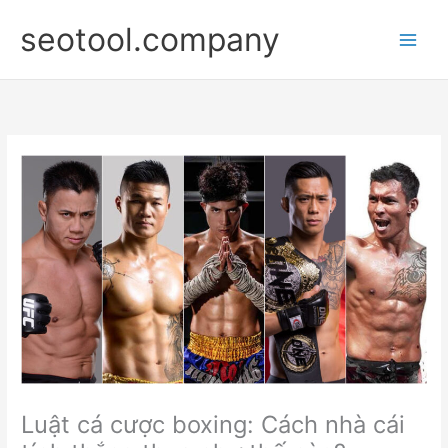
Nhảy
seotool.company
tới
nội
dung
Luật cá cược boxing: Cách nhà cái