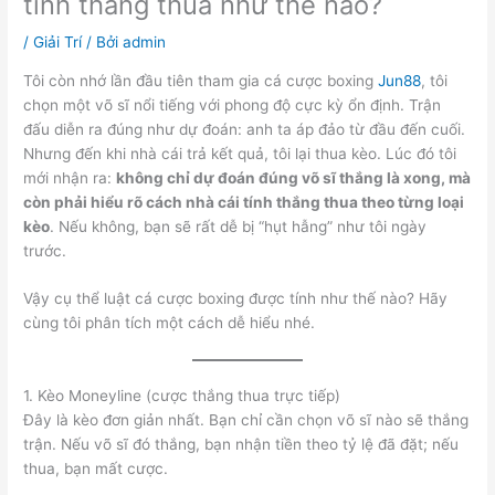
tính thắng thua như thế nào?
/
Giải Trí
/ Bởi
admin
Tôi còn nhớ lần đầu tiên tham gia cá cược boxing
Jun88
, tôi
chọn một võ sĩ nổi tiếng với phong độ cực kỳ ổn định. Trận
đấu diễn ra đúng như dự đoán: anh ta áp đảo từ đầu đến cuối.
Nhưng đến khi nhà cái trả kết quả, tôi lại thua kèo. Lúc đó tôi
mới nhận ra:
không chỉ dự đoán đúng võ sĩ thắng là xong, mà
còn phải hiểu rõ cách nhà cái tính thắng thua theo từng loại
kèo
. Nếu không, bạn sẽ rất dễ bị “hụt hẫng” như tôi ngày
trước.
Vậy cụ thể luật cá cược boxing được tính như thế nào? Hãy
cùng tôi phân tích một cách dễ hiểu nhé.
1. Kèo Moneyline (cược thắng thua trực tiếp)
Đây là kèo đơn giản nhất. Bạn chỉ cần chọn võ sĩ nào sẽ thắng
trận. Nếu võ sĩ đó thắng, bạn nhận tiền theo tỷ lệ đã đặt; nếu
thua, bạn mất cược.