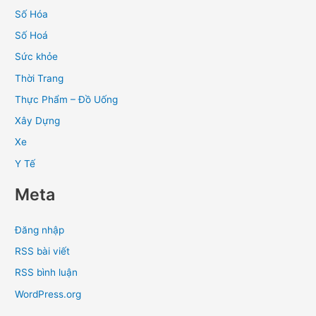
Số Hóa
Số Hoá
Sức khỏe
Thời Trang
Thực Phẩm – Đồ Uống
Xây Dựng
Xe
Y Tế
Meta
Đăng nhập
RSS bài viết
RSS bình luận
WordPress.org