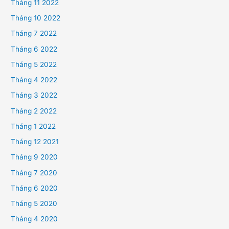
Tháng 11 2022
Tháng 10 2022
Tháng 7 2022
Tháng 6 2022
Tháng 5 2022
Tháng 4 2022
Tháng 3 2022
Tháng 2 2022
Tháng 1 2022
Tháng 12 2021
Tháng 9 2020
Tháng 7 2020
Tháng 6 2020
Tháng 5 2020
Tháng 4 2020