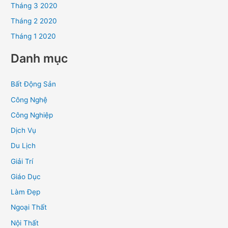
Tháng 3 2020
Tháng 2 2020
Tháng 1 2020
Danh mục
Bất Động Sản
Công Nghệ
Công Nghiệp
Dịch Vụ
Du Lịch
Giải Trí
Giáo Dục
Làm Đẹp
Ngoại Thất
Nội Thất