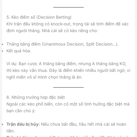
5. Kèo điểm số (Decision Betting)
Khi trận đấu không có knock-out, trọng tài sẽ tính điểm để xác
định người thắng. Nhà cái sẽ có kèo riêng cho:
Thắng bằng điểm (Unanimous Decision, Split Decision…).
Kết quả hòa.
Ví dụ: Bạn cược A thắng bằng điểm, nhưng A thắng bằng KO,
thì kèo này vẫn thua. Đây là điểm khiến nhiều người bất ngờ, vì
nghĩ miễn võ sĩ mình chọn thắng là ăn.
6. Những trường hợp đặc biệt
Ngoài các kèo phổ biến, còn có một số tình huống đặc biệt mà
bạn cần chú ý:
Trận đấu bị hủy:
Nếu chưa bắt đầu, hầu hết nhà cái sẽ hoàn
tiền.