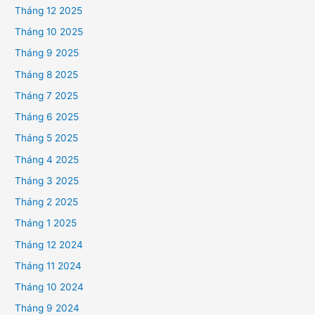
Tháng 12 2025
Tháng 10 2025
Tháng 9 2025
Tháng 8 2025
Tháng 7 2025
Tháng 6 2025
Tháng 5 2025
Tháng 4 2025
Tháng 3 2025
Tháng 2 2025
Tháng 1 2025
Tháng 12 2024
Tháng 11 2024
Tháng 10 2024
Tháng 9 2024