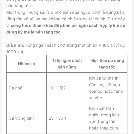
bắn tăng tốc
Một trong những sai lầm phổ biến của người chơi là dùng bắn
tăng tốc vô tội vạ mà không có chiến lược tài chính. Dưới đây
là
công thức tham khảo để phân bổ ngân sách hợp lý khi sử
dụng kỹ thuật bắn tăng tốc
:
Giả định:
Tổng ngân sách chơi trong một phiên = 100% (ví dụ
1000 xu)
Tỉ lệ ngân sách
Mục tiêu sử dụng
Nhóm cá
nên dùng
tăng tốc
Khi cá tụ thành
đàn lớn, kết hợp
Cá nhỏ
10 – 15%
combo hoặc farm
xu nhẹ
Khi xuất hiện
nhiều trong khu
Cá trung bình
25 – 30%
vực trung tâm
hoặc theo cụm