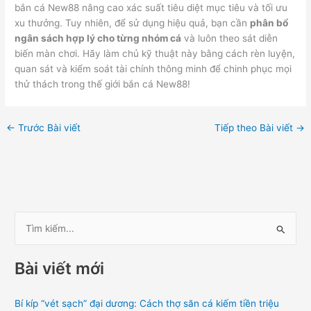
bắn cá New88 nâng cao xác suất tiêu diệt mục tiêu và tối ưu
xu thưởng. Tuy nhiên, để sử dụng hiệu quả, bạn cần
phân bổ
ngân sách hợp lý cho từng nhóm cá
và luôn theo sát diễn
biến màn chơi. Hãy làm chủ kỹ thuật này bằng cách rèn luyện,
quan sát và kiểm soát tài chính thông minh để chinh phục mọi
thử thách trong thế giới bắn cá New88!
←
Trước Bài viết
Tiếp theo Bài viết
→
T
ì
Bài viết mới
m
k
Bí kíp “vét sạch” đại dương: Cách thợ săn cá kiếm tiền triệu
i