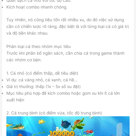
Quét sạch cá nhỏ với tốc độ cao.
Kích hoạt combo nhanh chóng.
Tuy nhiên, nó cũng tiêu tốn rất nhiều xu, do đó việc sử dụng
cần có chiến lược rõ ràng, đặc biệt là với từng loại cá có giá trị
và độ bền khác nhau.
Phân loại cá theo nhóm mục tiêu
Trước khi phân bổ ngân sách, cần chia cá trong game thành
các nhóm cơ bản:
1. Cá nhỏ (có điểm thấp, dễ tiêu diệt)
Ví dụ: cá vàng nhỏ, cá xanh, cá hề…
Giá trị thưởng: thấp (1x – 5x số xu đặt)
Mục tiêu phù hợp để kích combo hoặc gom xu khi ít cá lớn
xuất hiện
2. Cá trung bình (có điểm vừa, tốc độ trung bình)