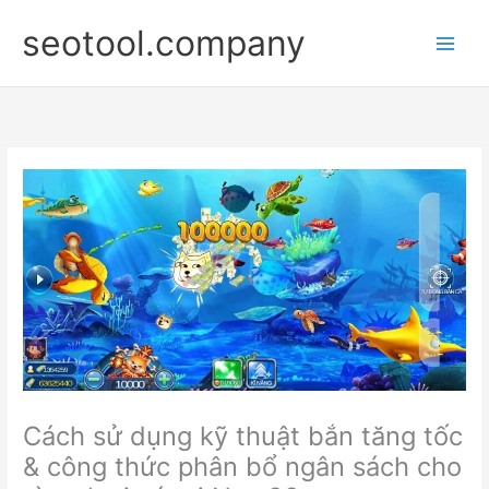
Nhảy
seotool.company
tới
nội
dung
Cách sử dụng kỹ thuật bắn tăng tốc
& công thức phân bổ ngân sách cho