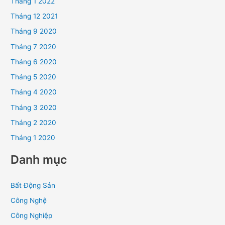
Tháng 1 2022
Tháng 12 2021
Tháng 9 2020
Tháng 7 2020
Tháng 6 2020
Tháng 5 2020
Tháng 4 2020
Tháng 3 2020
Tháng 2 2020
Tháng 1 2020
Danh mục
Bất Động Sản
Công Nghệ
Công Nghiệp