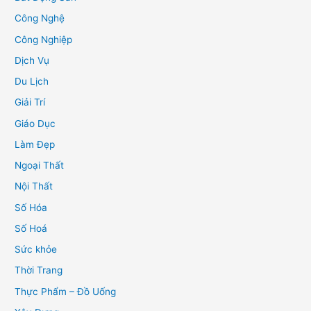
Công Nghệ
Công Nghiệp
Dịch Vụ
Du Lịch
Giải Trí
Giáo Dục
Làm Đẹp
Ngoại Thất
Nội Thất
Số Hóa
Số Hoá
Sức khỏe
Thời Trang
Thực Phẩm – Đồ Uống