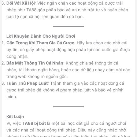
Đối Với Xã Hội
: Việc ngăn chặn các hoạt động cá cược trái
phép như TA88 góp phần bảo vệ an ninh trật tự và ngăn chặn
các tệ nạn xã hội liên quan đến cờ bạc.
Lời Khuyên Dành Cho Người Chơi
Cẩn Trọng Khi Tham Gia Cá Cược
: Hãy lựa chọn các nhà cái
uy tín, có giấy phép hoạt động hợp pháp tại các quốc gia được
công nhận.
Bảo Mật Thông Tin Cá Nhân
: Không chia sẻ thông tin cá
nhân, tài khoản ngân hàng, hoặc các dữ liệu nhạy cảm với các
trang web không rõ nguồn gốc.
Tuân Thủ Pháp Luật
: Tránh tham gia vào các hoạt động cá
cược trái phép để không vi phạm pháp luật và bảo vệ chính
mình.
Kết Luận
Vụ việc
TA88 bị bắt
là một bài học đắt giá cho cả người chơi
và các nhà cái hoạt động trái phép. Điều này cũng nhắc nhở
chúng ta về tầm quan trọng của việc tuân thủ pháp luật và lựa