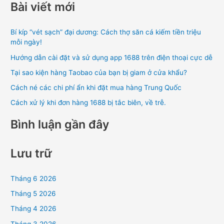
Bài viết mới
m
k
Bí kíp “vét sạch” đại dương: Cách thợ săn cá kiếm tiền triệu
i
mỗi ngày!
ế
Hướng dẫn cài đặt và sử dụng app 1688 trên điện thoại cực dễ
m
Tại sao kiện hàng Taobao của bạn bị giam ở cửa khẩu?
:
Cách né các chi phí ẩn khi đặt mua hàng Trung Quốc
Cách xử lý khi đơn hàng 1688 bị tắc biên, về trễ.
Bình luận gần đây
Lưu trữ
Tháng 6 2026
Tháng 5 2026
Tháng 4 2026
Tháng 3 2026