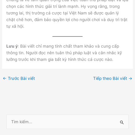
chọn các hình thức giải trí lành mạnh. Hy vọng rằng, trong
tương lai, thị trường cá cược tại Việt Nam sẽ được quản lý
chặt chẽ hơn, đảm bảo quyền lợi cho người chơi và duy trì trật
tự xã hội.
Lưu ý
: Bài viết chỉ mang tính chất tham khảo và cung cấp
thông tin. Người đọc nên tuân thủ pháp luật và cân nhắc kỹ
lưỡng trước khi tham gia bất kỳ hình thức cá cược nào.
←
Trước Bài viết
Tiếp theo Bài viết
→
T
ì