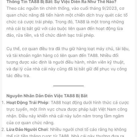
Thông Tin TA88 Bị Bắt: Sự Việc Diễn Ra Như Thế Nào?
Theo các nguồn tin chính thống, vào cuối tháng 9/2023, cơ
quan chức năng đã tiến hành một chiến dịch truy quét các tổ
chức cá cược trái phép. Trong đó, TA88 là một trong những
nhà cái bị bắt giữ với cáo buộc liên quan đến hoạt động lừa
đảo, rửa tiền, và tổ chức đánh bạc trái phép.
Cụ thể, cơ quan điều tra đã thu giữ hàng loạt máy chủ, tài liệu,
và tài khoản ngân hàng có liên quan đến TA88. Nhiều đối
tượng được xác định là người điều hành, nhân viên kỹ thuật,
và đại lý của nhà cái này cũng đã bị bắt giữ để phục vụ công
tác điều tra.
Nguyên Nhân Dẫn Đến Việc TA88 Bị Bắt
Hoạt Động Trái Phép
: TA88 hoạt động dưới hình thức cá cược
trực tuyến, một lĩnh vực chưa được pháp luật Việt Nam công
nhận. Điều này khiến nhà cái này luôn nằm trong tầm ngắm
của cơ quan chức năng.
Lừa Đảo Người Chơi
: Nhiều người chơi tố cáo rằng họ không
thể rút tiền thắng cược từ TA88. Nhà cái này thường đưa ra