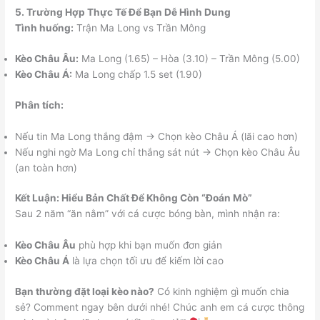
5. Trường Hợp Thực Tế Để Bạn Dễ Hình Dung
Tình huống:
Trận Ma Long vs Trần Mông
Kèo Châu Âu:
Ma Long (1.65) – Hòa (3.10) – Trần Mông (5.00)
Kèo Châu Á:
Ma Long chấp 1.5 set (1.90)
Phân tích:
Nếu tin Ma Long thắng đậm → Chọn kèo Châu Á (lãi cao hơn)
Nếu nghi ngờ Ma Long chỉ thắng sát nút → Chọn kèo Châu Âu
(an toàn hơn)
Kết Luận: Hiểu Bản Chất Để Không Còn “Đoán Mò”
Sau 2 năm “ăn nằm” với cá cược bóng bàn, mình nhận ra:
Kèo Châu Âu
phù hợp khi bạn muốn đơn giản
Kèo Châu Á
là lựa chọn tối ưu để kiếm lời cao
Bạn thường đặt loại kèo nào?
Có kinh nghiệm gì muốn chia
sẻ? Comment ngay bên dưới nhé! Chúc anh em cá cược thông