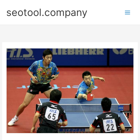
Nhảy
seotool.company
tới
nội
dung