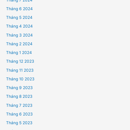
Tháng 6 2024
Tháng 5 2024
Tháng 4 2024
Tháng 3 2024
Tháng 2 2024
Tháng 1 2024
Tháng 12 2023
Tháng 11 2023
Tháng 10 2023
Tháng 9 2023
Tháng 8 2023
Tháng 7 2023
Tháng 6 2023
Tháng 5 2023