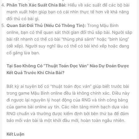
Phân Tích Xác Suất Chia Bài:
Hiểu về xác suất để các bộ bài
mạnh xuất hiện giúp bạn có cái nhìn thực tế hơn về khả năng
đối thủ có bài gì.
Quan Sát Đối Thủ (Nếu Có Thông Tin):
Trong Mậu Binh
online, bạn có thể quan sát thời gian đối thủ sắp bài. Người sắp
bài rất nhanh có thể có bài “thùng phá sảnh” hoặc “binh lủng”
(dễ xếp). Người suy nghĩ lâu có thể có bài khó xếp hoặc đang
cố gắng lừa bạn.
Tại Sao Không Có “Thuật Toán Đọc Ván” Nào Dự Đoán Được
Kết Quả Trước Khi Chia Bài?
Bất kỳ ai tuyên bố có “thuật toán đọc ván” giúp biết trước bài
trong game Mậu Binh online đều là không chính xác. Điều này
đi ngược lại nguyên lý hoạt động của RNG và tính công bằng
của game bài online uy tín. Các nền tảng minh bạch dựa vào
RNG chuẩn và thường được kiểm định bởi bên thứ ba để đảm
bảo mỗi ván bài là một khởi đầu mới, hoàn toàn ngẫu nhiên.
Kết Luận