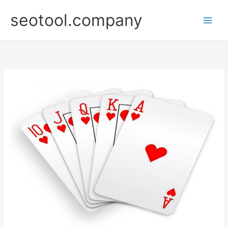
Nhảy
seotool.company
tới
nội
dung