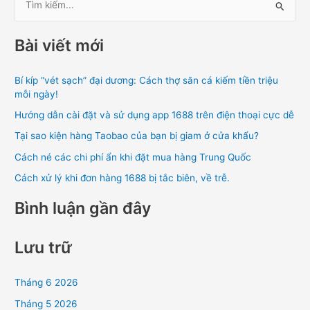
T
ì
Bài viết mới
m
k
Bí kíp “vét sạch” đại dương: Cách thợ săn cá kiếm tiền triệu
i
mỗi ngày!
ế
Hướng dẫn cài đặt và sử dụng app 1688 trên điện thoại cực dễ
m
Tại sao kiện hàng Taobao của bạn bị giam ở cửa khẩu?
:
Cách né các chi phí ẩn khi đặt mua hàng Trung Quốc
Cách xử lý khi đơn hàng 1688 bị tắc biên, về trễ.
Bình luận gần đây
Lưu trữ
Tháng 6 2026
Tháng 5 2026