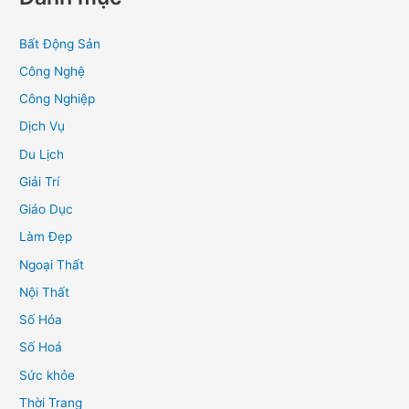
Bất Động Sản
Công Nghệ
Công Nghiệp
Dịch Vụ
Du Lịch
Giải Trí
Giáo Dục
Làm Đẹp
Ngoại Thất
Nội Thất
Số Hóa
Số Hoá
Sức khỏe
Thời Trang