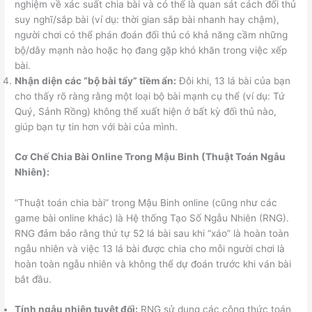
nghiệm về xác suất chia bài và có thể là quan sát cách đối thủ
suy nghĩ/sắp bài (ví dụ: thời gian sắp bài nhanh hay chậm),
người chơi có thể phán đoán đối thủ có khả năng cầm những
bộ/dây mạnh nào hoặc họ đang gặp khó khăn trong việc xếp
bài.
Nhận diện các “bộ bài tẩy” tiềm ẩn:
Đôi khi, 13 lá bài của bạn
cho thấy rõ ràng rằng một loại bộ bài mạnh cụ thể (ví dụ: Tứ
Quý, Sảnh Rồng) không thể xuất hiện ở bất kỳ đối thủ nào,
giúp bạn tự tin hơn với bài của mình.
Cơ Chế Chia Bài Online Trong Mậu Binh (Thuật Toán Ngẫu
Nhiên):
“Thuật toán chia bài” trong Mậu Binh online (cũng như các
game bài online khác) là Hệ thống Tạo Số Ngẫu Nhiên (RNG).
RNG đảm bảo rằng thứ tự 52 lá bài sau khi “xáo” là hoàn toàn
ngẫu nhiên và việc 13 lá bài được chia cho mỗi người chơi là
hoàn toàn ngẫu nhiên và không thể dự đoán trước khi ván bài
bắt đầu.
Tính ngẫu nhiên tuyệt đối:
RNG sử dụng các công thức toán