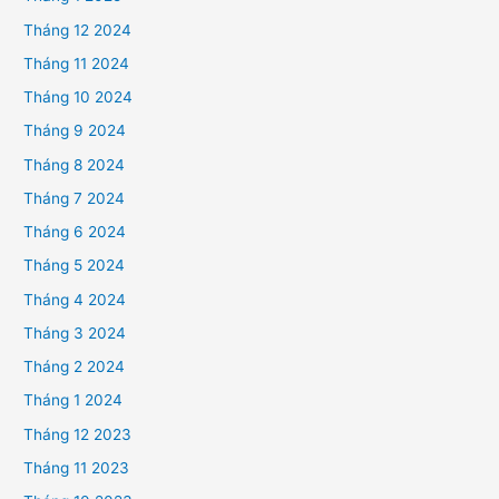
Tháng 12 2024
Tháng 11 2024
Tháng 10 2024
Tháng 9 2024
Tháng 8 2024
Tháng 7 2024
Tháng 6 2024
Tháng 5 2024
Tháng 4 2024
Tháng 3 2024
Tháng 2 2024
Tháng 1 2024
Tháng 12 2023
Tháng 11 2023