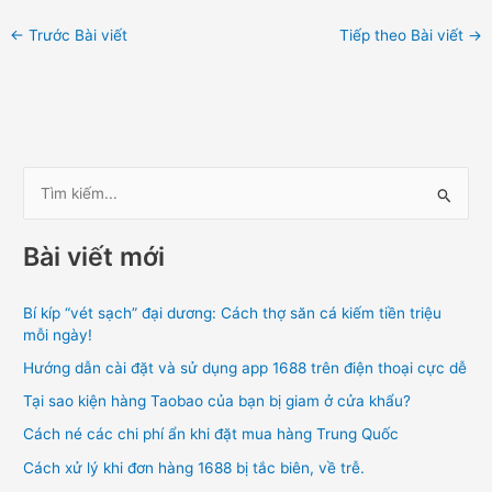
←
Trước Bài viết
Tiếp theo Bài viết
→
T
ì
Bài viết mới
m
k
Bí kíp “vét sạch” đại dương: Cách thợ săn cá kiếm tiền triệu
i
mỗi ngày!
ế
Hướng dẫn cài đặt và sử dụng app 1688 trên điện thoại cực dễ
m
Tại sao kiện hàng Taobao của bạn bị giam ở cửa khẩu?
:
Cách né các chi phí ẩn khi đặt mua hàng Trung Quốc
Cách xử lý khi đơn hàng 1688 bị tắc biên, về trễ.