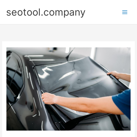
Nhảy
seotool.company
tới
nội
dung