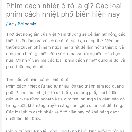
Phim cách nhiệt ô tô là gì? Các loại
phim cách nhiệt phổ biến hiện nay
/
Xe
/ Bởi
admin
Thời tiết nóng ẩm của Việt Nam thường sẽ dễ làm hư hỏng các
thiết bị đồ dùng và với chiếc ô tô của bạn cũng thế. Việc nó
thường xuyên phải nằm ngoài nắng rất dễ làm hỏng thiết bị và
cũng ảnh hưởng nhiều đến sức khỏa và trải nghiệm của bạn
nữa. Chính vì vậy mà các loại “phim cách nhiệt” cũng ra đời và
phát triển mạnh mẽ.
Tìm hiểu về phim cách nhiệt ô tô
Phim cách nhiệt cấu tạo từ nhiều lớp tạo thành tấm lọc quang
phổ. Phim cách nhiệt ô tô có thể lọc quang phổ, loại bỏ lên
đến 90% tia hồng ngoại và tia cực tím, nhưng vẫn đảm bảo độ
trong suốt, khả năng truyền sáng cao, giúp quan sát dễ dàng.
Các loại phim cách nhiệt xe ô tô hiện nay có khả năng cách
nhiệt lên đến 65%.
Các vị trí như: kính lái, kính lưng (kính hậu), kính sườn trước và