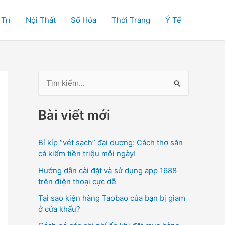
 Trí
Nội Thất
Số Hóa
Thời Trang
Ý Tế
T
ì
Bài viết mới
m
k
Bí kíp “vét sạch” đại dương: Cách thợ săn
i
cá kiếm tiền triệu mỗi ngày!
ế
Hướng dẫn cài đặt và sử dụng app 1688
m
trên điện thoại cực dễ
:
Tại sao kiện hàng Taobao của bạn bị giam
ở cửa khẩu?