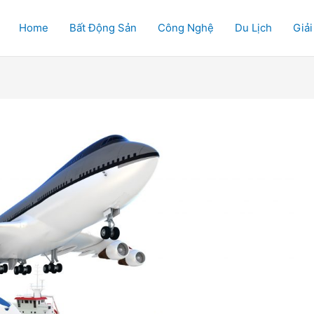
Home
Bất Động Sản
Công Nghệ
Du Lịch
Giải