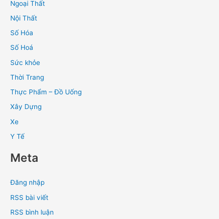
Ngoại Thất
Nội Thất
Số Hóa
Số Hoá
Sức khỏe
Thời Trang
Thực Phẩm – Đồ Uống
Xây Dựng
Xe
Y Tế
Meta
Đăng nhập
RSS bài viết
RSS bình luận