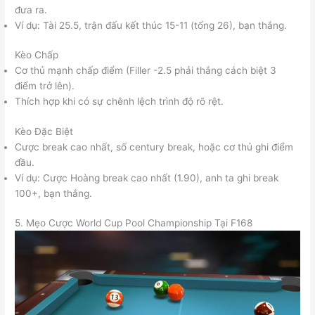
đưa ra.
Ví dụ: Tài 25.5, trận đấu kết thúc 15-11 (tổng 26), bạn thắng.
Kèo Chấp
Cơ thủ mạnh chấp điểm (Filler -2.5 phải thắng cách biệt 3
điểm trở lên).
Thích hợp khi có sự chênh lệch trình độ rõ rệt.
Kèo Đặc Biệt
Cược break cao nhất, số century break, hoặc cơ thủ ghi điểm
đầu.
Ví dụ: Cược Hoàng break cao nhất (1.90), anh ta ghi break
100+, bạn thắng.
5. Mẹo Cược World Cup Pool Championship Tại F168