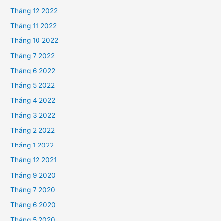
Tháng 12 2022
Tháng 11 2022
Tháng 10 2022
Tháng 7 2022
Tháng 6 2022
Tháng 5 2022
Tháng 4 2022
Tháng 3 2022
Tháng 2 2022
Tháng 1 2022
Tháng 12 2021
Tháng 9 2020
Tháng 7 2020
Tháng 6 2020
Tháng 5 2020