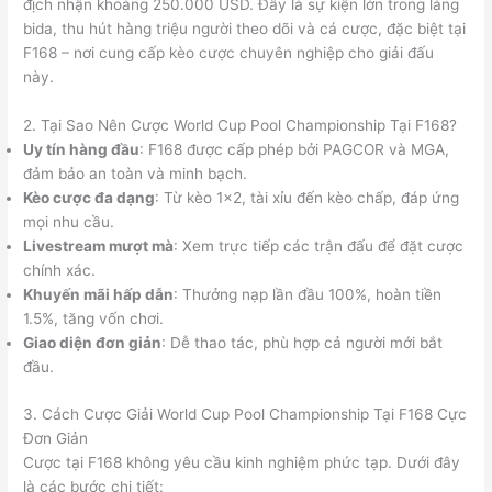
địch nhận khoảng 250.000 USD. Đây là sự kiện lớn trong làng
bida, thu hút hàng triệu người theo dõi và cá cược, đặc biệt tại
F168 – nơi cung cấp kèo cược chuyên nghiệp cho giải đấu
này.
2. Tại Sao Nên Cược World Cup Pool Championship Tại F168?
Uy tín hàng đầu
: F168 được cấp phép bởi PAGCOR và MGA,
đảm bảo an toàn và minh bạch.
Kèo cược đa dạng
: Từ kèo 1×2, tài xỉu đến kèo chấp, đáp ứng
mọi nhu cầu.
Livestream mượt mà
: Xem trực tiếp các trận đấu để đặt cược
chính xác.
Khuyến mãi hấp dẫn
: Thưởng nạp lần đầu 100%, hoàn tiền
1.5%, tăng vốn chơi.
Giao diện đơn giản
: Dễ thao tác, phù hợp cả người mới bắt
đầu.
3. Cách Cược Giải World Cup Pool Championship Tại F168 Cực
Đơn Giản
Cược tại F168 không yêu cầu kinh nghiệm phức tạp. Dưới đây
là các bước chi tiết: