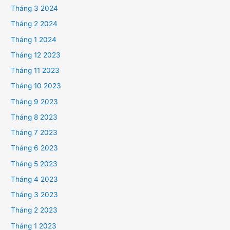
Tháng 3 2024
Tháng 2 2024
Tháng 1 2024
Tháng 12 2023
Tháng 11 2023
Tháng 10 2023
Tháng 9 2023
Tháng 8 2023
Tháng 7 2023
Tháng 6 2023
Tháng 5 2023
Tháng 4 2023
Tháng 3 2023
Tháng 2 2023
Tháng 1 2023