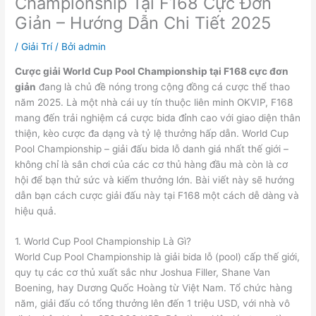
Championship Tại F168 Cực Đơn
Giản – Hướng Dẫn Chi Tiết 2025
/
Giải Trí
/ Bởi
admin
Cược giải World Cup Pool Championship tại F168 cực đơn
giản
đang là chủ đề nóng trong cộng đồng cá cược thể thao
năm 2025. Là một nhà cái uy tín thuộc liên minh OKVIP, F168
mang đến trải nghiệm cá cược bida đỉnh cao với giao diện thân
thiện, kèo cược đa dạng và tỷ lệ thưởng hấp dẫn. World Cup
Pool Championship – giải đấu bida lỗ danh giá nhất thế giới –
không chỉ là sân chơi của các cơ thủ hàng đầu mà còn là cơ
hội để bạn thử sức và kiếm thưởng lớn. Bài viết này sẽ hướng
dẫn bạn cách cược giải đấu này tại F168 một cách dễ dàng và
hiệu quả.
1. World Cup Pool Championship Là Gì?
World Cup Pool Championship là giải bida lỗ (pool) cấp thế giới,
quy tụ các cơ thủ xuất sắc như Joshua Filler, Shane Van
Boening, hay Dương Quốc Hoàng từ Việt Nam. Tổ chức hàng
năm, giải đấu có tổng thưởng lên đến 1 triệu USD, với nhà vô