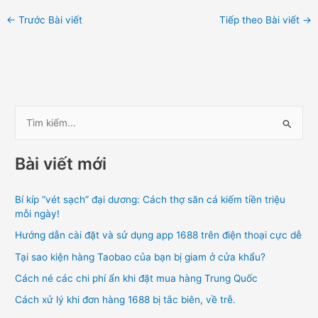
←
Trước Bài viết
Tiếp theo Bài viết
→
T
ì
Bài viết mới
m
k
Bí kíp “vét sạch” đại dương: Cách thợ săn cá kiếm tiền triệu
i
mỗi ngày!
ế
Hướng dẫn cài đặt và sử dụng app 1688 trên điện thoại cực dễ
m
Tại sao kiện hàng Taobao của bạn bị giam ở cửa khẩu?
:
Cách né các chi phí ẩn khi đặt mua hàng Trung Quốc
Cách xử lý khi đơn hàng 1688 bị tắc biên, về trễ.