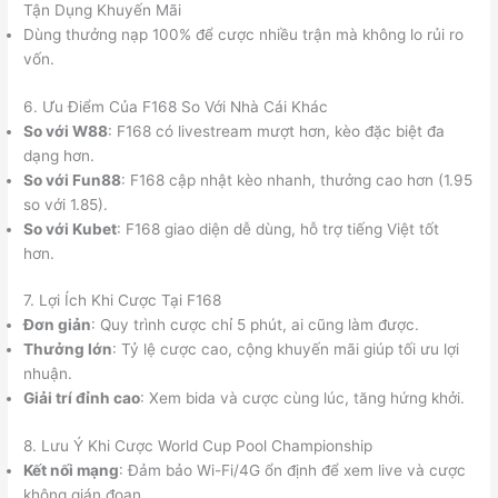
Tận Dụng Khuyến Mãi
Dùng thưởng nạp 100% để cược nhiều trận mà không lo rủi ro
vốn.
6. Ưu Điểm Của F168 So Với Nhà Cái Khác
So với W88
: F168 có livestream mượt hơn, kèo đặc biệt đa
dạng hơn.
So với Fun88
: F168 cập nhật kèo nhanh, thưởng cao hơn (1.95
so với 1.85).
So với Kubet
: F168 giao diện dễ dùng, hỗ trợ tiếng Việt tốt
hơn.
7. Lợi Ích Khi Cược Tại F168
Đơn giản
: Quy trình cược chỉ 5 phút, ai cũng làm được.
Thưởng lớn
: Tỷ lệ cược cao, cộng khuyến mãi giúp tối ưu lợi
nhuận.
Giải trí đỉnh cao
: Xem bida và cược cùng lúc, tăng hứng khởi.
8. Lưu Ý Khi Cược World Cup Pool Championship
Kết nối mạng
: Đảm bảo Wi-Fi/4G ổn định để xem live và cược
không gián đoạn.