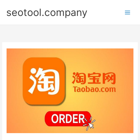
Nhảy
seotool.company
tới
nội
dung