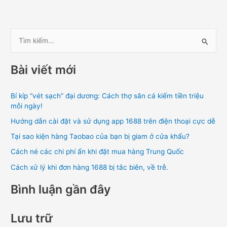
T
ì
Bài viết mới
m
k
Bí kíp “vét sạch” đại dương: Cách thợ săn cá kiếm tiền triệu
i
mỗi ngày!
ế
Hướng dẫn cài đặt và sử dụng app 1688 trên điện thoại cực dễ
m
Tại sao kiện hàng Taobao của bạn bị giam ở cửa khẩu?
:
Cách né các chi phí ẩn khi đặt mua hàng Trung Quốc
Cách xử lý khi đơn hàng 1688 bị tắc biên, về trễ.
Bình luận gần đây
Lưu trữ