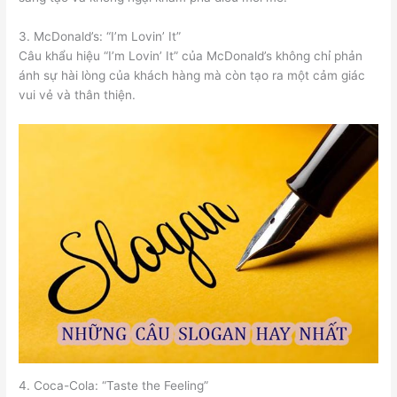
3. McDonald’s: “I’m Lovin’ It”
Câu khẩu hiệu “I’m Lovin’ It” của McDonald’s không chỉ phản
ánh sự hài lòng của khách hàng mà còn tạo ra một cảm giác
vui vẻ và thân thiện.
4. Coca-Cola: “Taste the Feeling”