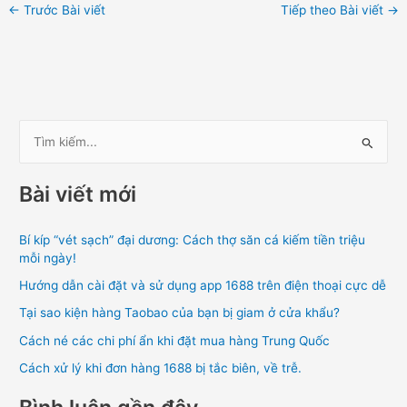
←
Trước Bài viết
Tiếp theo Bài viết
→
T
ì
Bài viết mới
m
k
Bí kíp “vét sạch” đại dương: Cách thợ săn cá kiếm tiền triệu
i
mỗi ngày!
ế
Hướng dẫn cài đặt và sử dụng app 1688 trên điện thoại cực dễ
m
Tại sao kiện hàng Taobao của bạn bị giam ở cửa khẩu?
:
Cách né các chi phí ẩn khi đặt mua hàng Trung Quốc
Cách xử lý khi đơn hàng 1688 bị tắc biên, về trễ.