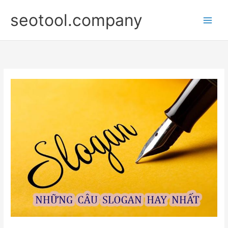
Nhảy
seotool.company
tới
nội
dung