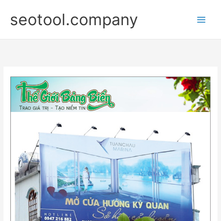
Nhảy
seotool.company
tới
nội
dung