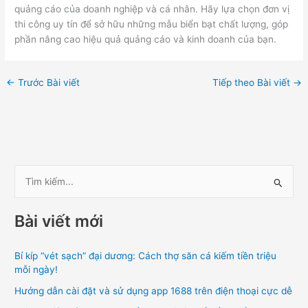
quảng cáo của doanh nghiệp và cá nhân. Hãy lựa chọn đơn vị
thi công uy tín để sở hữu những mẫu biển bạt chất lượng, góp
phần nâng cao hiệu quả quảng cáo và kinh doanh của bạn.
←
Trước Bài viết
Tiếp theo Bài viết
→
T
ì
Bài viết mới
m
k
Bí kíp “vét sạch” đại dương: Cách thợ săn cá kiếm tiền triệu
i
mỗi ngày!
ế
Hướng dẫn cài đặt và sử dụng app 1688 trên điện thoại cực dễ
m