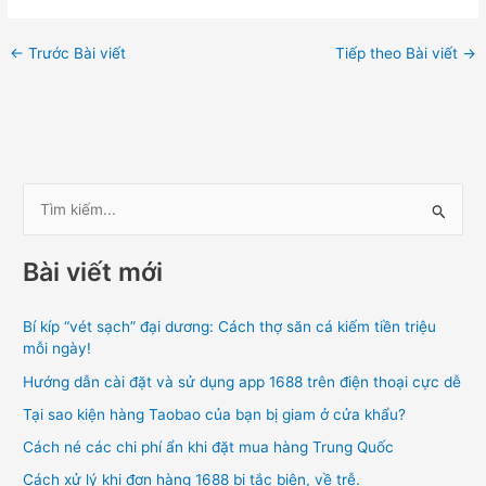
←
Trước Bài viết
Tiếp theo Bài viết
→
T
ì
Bài viết mới
m
k
Bí kíp “vét sạch” đại dương: Cách thợ săn cá kiếm tiền triệu
i
mỗi ngày!
ế
Hướng dẫn cài đặt và sử dụng app 1688 trên điện thoại cực dễ
m
Tại sao kiện hàng Taobao của bạn bị giam ở cửa khẩu?
:
Cách né các chi phí ẩn khi đặt mua hàng Trung Quốc
Cách xử lý khi đơn hàng 1688 bị tắc biên, về trễ.