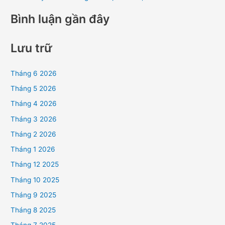
Bình luận gần đây
Lưu trữ
Tháng 6 2026
Tháng 5 2026
Tháng 4 2026
Tháng 3 2026
Tháng 2 2026
Tháng 1 2026
Tháng 12 2025
Tháng 10 2025
Tháng 9 2025
Tháng 8 2025