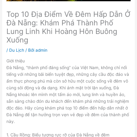
Top 10 Địa Điểm Về Đêm Hấp Dẫn Ở
Đà Nẵng: Khám Phá Thành Phố
Lung Linh Khi Hoàng Hôn Buông
Xuống
/
Du Lịch
/ Bởi
admin
Giới thiệu
Đà Nẵng, “thành phố đáng sống” của Việt Nam, không chỉ nổi
tiếng với những bãi biển tuyệt đẹp, những cây cầu độc đáo và
ẩm thực phong phú mà còn sở hữu một cuộc sống về đêm vô
cùng sôi động và đa dạng. Khi ánh mặt trời lặn xuống, Đà
Nẵng khoác lên mình một tấm áo mới, lung linh và huyền ảo,
sẵn sàng chào đón du khách đến khám phá những trải nghiệm
độc đáo. Hãy cùng khám phá top 10 điểm đến hấp dẫn nhất ở
Đà Nẵng để tận hưởng trọn vẹn vẻ đẹp về đêm của thành phố
này.
1. Cầu Rồng: Biểu tượng rực rỡ của Đà Nẵng về đêm