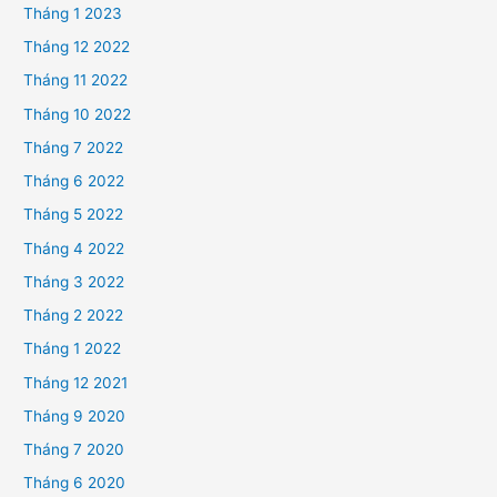
Tháng 1 2023
Tháng 12 2022
Tháng 11 2022
Tháng 10 2022
Tháng 7 2022
Tháng 6 2022
Tháng 5 2022
Tháng 4 2022
Tháng 3 2022
Tháng 2 2022
Tháng 1 2022
Tháng 12 2021
Tháng 9 2020
Tháng 7 2020
Tháng 6 2020