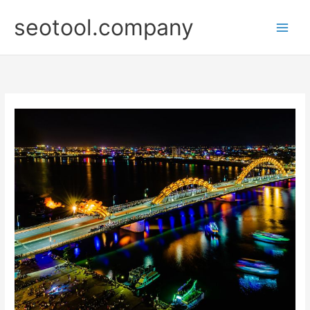
Nhảy
seotool.company
tới
nội
dung