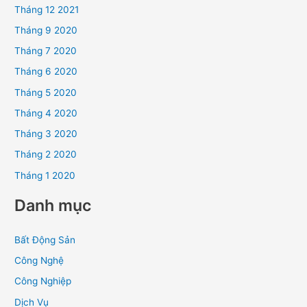
Tháng 12 2021
Tháng 9 2020
Tháng 7 2020
Tháng 6 2020
Tháng 5 2020
Tháng 4 2020
Tháng 3 2020
Tháng 2 2020
Tháng 1 2020
Danh mục
Bất Động Sản
Công Nghệ
Công Nghiệp
Dịch Vụ