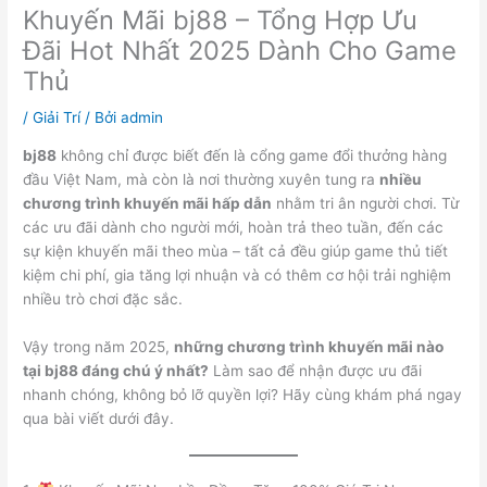
Khuyến Mãi bj88 – Tổng Hợp Ưu
Đãi Hot Nhất 2025 Dành Cho Game
Thủ
/
Giải Trí
/ Bởi
admin
bj88
không chỉ được biết đến là cổng game đổi thưởng hàng
đầu Việt Nam, mà còn là nơi thường xuyên tung ra
nhiều
chương trình khuyến mãi hấp dẫn
nhằm tri ân người chơi. Từ
các ưu đãi dành cho người mới, hoàn trả theo tuần, đến các
sự kiện khuyến mãi theo mùa – tất cả đều giúp game thủ tiết
kiệm chi phí, gia tăng lợi nhuận và có thêm cơ hội trải nghiệm
nhiều trò chơi đặc sắc.
Vậy trong năm 2025,
những chương trình khuyến mãi nào
tại bj88 đáng chú ý nhất?
Làm sao để nhận được ưu đãi
nhanh chóng, không bỏ lỡ quyền lợi? Hãy cùng khám phá ngay
qua bài viết dưới đây.