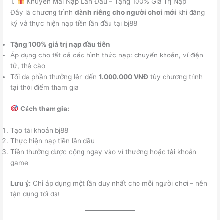
1.
Khuyến Mãi Nạp Lần Đầu – Tặng 100% Giá Trị Nạp
Đây là chương trình
dành riêng cho người chơi mới
khi đăng
ký và thực hiện nạp tiền lần đầu tại bj88.
Tặng 100% giá trị nạp đầu tiên
Áp dụng cho tất cả các hình thức nạp: chuyển khoản, ví điện
tử, thẻ cào
Tối đa phần thưởng lên đến
1.000.000 VNĐ
tùy chương trình
tại thời điểm tham gia
Cách tham gia:
Tạo tài khoản bj88
Thực hiện nạp tiền lần đầu
Tiền thưởng được cộng ngay vào ví thưởng hoặc tài khoản
game
Lưu ý:
Chỉ áp dụng một lần duy nhất cho mỗi người chơi – nên
tận dụng tối đa!