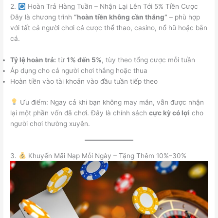
2.
Hoàn Trả Hàng Tuần – Nhận Lại Lên Tới 5% Tiền Cược
Đây là chương trình
“hoàn tiền không cần thắng”
– phù hợp
với tất cả người chơi cá cược thể thao, casino, nổ hũ hoặc bắn
cá.
Tỷ lệ hoàn trả:
từ
1% đến 5%
, tùy theo tổng cược mỗi tuần
Áp dụng cho cả người chơi thắng hoặc thua
Hoàn tiền vào tài khoản vào đầu tuần tiếp theo
Ưu điểm: Ngay cả khi bạn không may mắn, vẫn được nhận
lại một phần vốn đã chơi. Đây là chính sách
cực kỳ có lợi
cho
người chơi thường xuyên.
3.
Khuyến Mãi Nạp Mỗi Ngày – Tặng Thêm 10%–30%