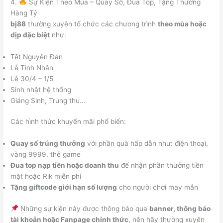
4.
Sự Kiện Theo Mùa – Quay Số, Đua Top, Tặng Thưởng
Hàng Tỷ
bj88
thường xuyên tổ chức các chương trình
theo mùa hoặc
dịp đặc biệt
như:
Tết Nguyên Đán
Lễ Tình Nhân
Lễ 30/4 – 1/5
Sinh nhật hệ thống
Giáng Sinh, Trung thu…
Các hình thức khuyến mãi phổ biến:
Quay số trúng thưởng
với phần quà hấp dẫn như: điện thoại,
vàng 9999, thẻ game
Đua top nạp tiền hoặc doanh thu
để nhận phần thưởng tiền
mặt hoặc Rik miễn phí
Tặng giftcode giới hạn số lượng
cho người chơi may mắn
Những sự kiện này được thông báo qua
banner, thông báo
tài khoản hoặc Fanpage chính thức
, nên hãy thường xuyên