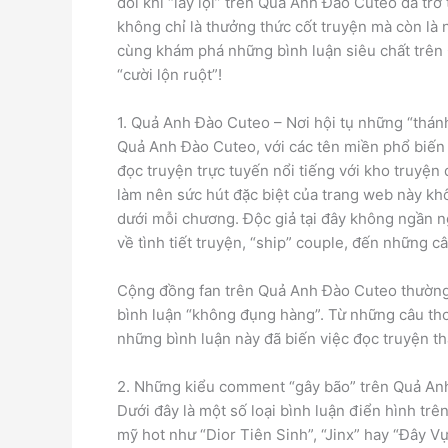
đôi khi “lầy lội” trên Quả Anh Đào Cuteo đã tr
không chỉ là thưởng thức cốt truyện mà còn là 
cùng khám phá những bình luận siêu chất trên 
“cười lộn ruột”!
1. Quả Anh Đào Cuteo – Nơi hội tụ những “thá
Quả Anh Đào Cuteo, với các tên miền phổ biế
đọc truyện trực tuyến nổi tiếng với kho truyệ
làm nên sức hút đặc biệt của trang web này kh
dưới mỗi chương. Độc giả tại đây không ngần 
về tình tiết truyện, “ship” couple, đến những c
Cộng đồng fan trên Quả Anh Đào Cuteo thường
bình luận “không đụng hàng”. Từ những câu thoạ
những bình luận này đã biến việc đọc truyện thà
2. Những kiểu comment “gây bão” trên Quả An
Dưới đây là một số loại bình luận điển hình t
mỹ hot như “Dior Tiên Sinh”, “Jinx” hay “Đây 