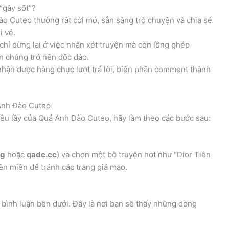
“gây sốt”?
ào Cuteo thường rất cởi mở, sẵn sàng trò chuyện và chia sẻ
i vẻ.
chỉ dừng lại ở việc nhận xét truyện mà còn lồng ghép
ến chúng trở nên độc đáo.
 nhận được hàng chục lượt trả lời, biến phần comment thành
 Anh Đào Cuteo
êu lầy của Quả Anh Đào Cuteo, hãy làm theo các bước sau:
rg
hoặc
qadc.cc
) và chọn một bộ truyện hot như “Dior Tiên
ên miền để tránh các trang giả mạo.
bình luận bên dưới. Đây là nơi bạn sẽ thấy những dòng