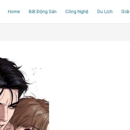
Home
Bất Động Sản
Công Nghệ
Du Lịch
Giải