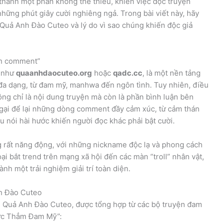
ở thành một phần không thể thiếu, khiến việc đọc truyện
những phút giây cười nghiêng ngả. Trong bài viết này, hãy
Quả Anh Đào Cuteo và lý do vì sao chúng khiến độc giả
nh comment”
n như
quaanhdaocuteo.org
hoặc
qadc.cc
, là một nền tảng
n đa dạng, từ đam mỹ, manhwa đến ngôn tình. Tuy nhiên, điều
ông chỉ là nội dung truyện mà còn là phần bình luận bên
ngại để lại những dòng comment đầy cảm xúc, từ cảm thán
âu nói hài hước khiến người đọc khác phải bật cười.
 rất năng động, với những nickname độc lạ và phong cách
i bắt trend trên mạng xã hội đến các màn “troll” nhân vật,
nh một trải nghiệm giải trí toàn diện.
h Đào Cuteo
rên Quả Anh Đào Cuteo, được tổng hợp từ các bộ truyện đam
Vực Thẳm Đam Mỹ”: