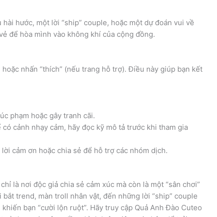
u hài hước, một lời “ship” couple, hoặc một dự đoán vui về
vẻ để hòa mình vào không khí của cộng đồng.
i hoặc nhấn “thích” (nếu trang hỗ trợ). Điều này giúp bạn kết
xúc phạm hoặc gây tranh cãi.
ể có cảnh nhạy cảm, hãy đọc kỹ mô tả trước khi tham gia
i lời cảm ơn hoặc chia sẻ để hỗ trợ các nhóm dịch.
hỉ là nơi độc giả chia sẻ cảm xúc mà còn là một “sân chơi”
 bắt trend, màn troll nhân vật, đến những lời “ship” couple
 khiến bạn “cười lộn ruột”. Hãy truy cập Quả Anh Đào Cuteo