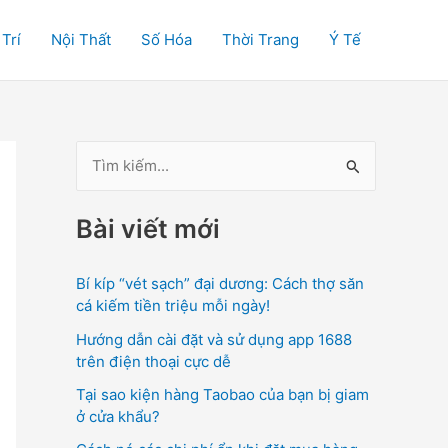
 Trí
Nội Thất
Số Hóa
Thời Trang
Ý Tế
T
ì
Bài viết mới
m
k
Bí kíp “vét sạch” đại dương: Cách thợ săn
i
cá kiếm tiền triệu mỗi ngày!
ế
Hướng dẫn cài đặt và sử dụng app 1688
m
trên điện thoại cực dễ
:
Tại sao kiện hàng Taobao của bạn bị giam
ở cửa khẩu?