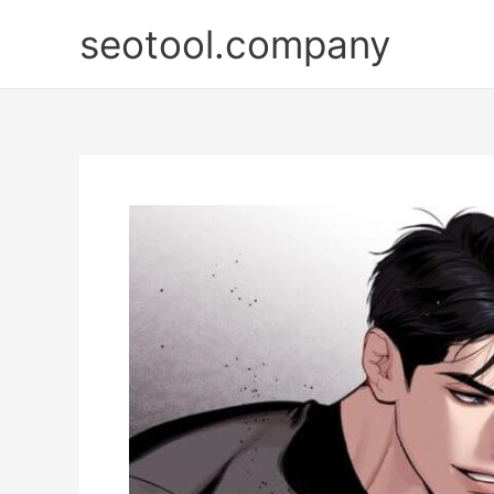
Nhảy
seotool.company
tới
nội
dung