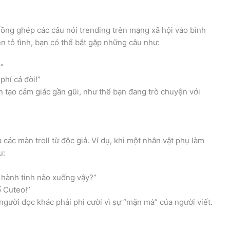
lồng ghép các câu nói trending trên mạng xã hội vào bình
ện tỏ tình, bạn có thể bắt gặp những câu như:
!”
phí cả đời!”
 tạo cảm giác gần gũi, như thể bạn đang trò chuyện với
các màn troll từ độc giả. Ví dụ, khi một nhân vật phụ làm
u:
ừ hành tinh nào xuống vậy?”
ố Cuteo!”
người đọc khác phải phì cười vì sự “mặn mà” của người viết.