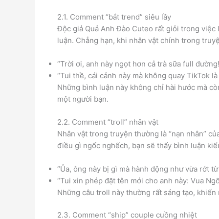
2.1. Comment “bắt trend” siêu lầy
Độc giả Quả Anh Đào Cuteo rất giỏi trong việc 
luận. Chẳng hạn, khi nhân vật chính trong truy
“Trời ơi, anh này ngọt hơn cả trà sữa full đường
“Tui thề, cái cảnh này mà không quay TikTok là 
Những bình luận này không chỉ hài hước mà còn
một người bạn.
2.2. Comment “troll” nhân vật
Nhân vật trong truyện thường là “nạn nhân” của 
điều gì ngốc nghếch, bạn sẽ thấy bình luận kiể
“Ủa, ông này bị gì mà hành động như vừa rớt t
“Tui xin phép đặt tên mới cho anh này: Vua Ng
Những câu troll này thường rất sáng tạo, khiến 
2.3. Comment “ship” couple cuồng nhiệt