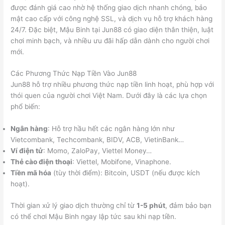
được đánh giá cao nhờ hệ thống giao dịch nhanh chóng, bảo
mật cao cấp với công nghệ SSL, và dịch vụ hỗ trợ khách hàng
24/7. Đặc biệt, Mậu Binh tại Jun88 có giao diện thân thiện, luật
chơi minh bạch, và nhiều ưu đãi hấp dẫn dành cho người chơi
mới.
Các Phương Thức Nạp Tiền Vào Jun88
Jun88 hỗ trợ nhiều phương thức nạp tiền linh hoạt, phù hợp với
thói quen của người chơi Việt Nam. Dưới đây là các lựa chọn
phổ biến:
Ngân hàng
: Hỗ trợ hầu hết các ngân hàng lớn như
Vietcombank, Techcombank, BIDV, ACB, VietinBank…
Ví điện tử
: Momo, ZaloPay, Viettel Money…
Thẻ cào điện thoại
: Viettel, Mobifone, Vinaphone.
Tiền mã hóa
(tùy thời điểm): Bitcoin, USDT (nếu được kích
hoạt).
Thời gian xử lý giao dịch thường chỉ từ
1-5 phút
, đảm bảo bạn
có thể chơi Mậu Binh ngay lập tức sau khi nạp tiền.