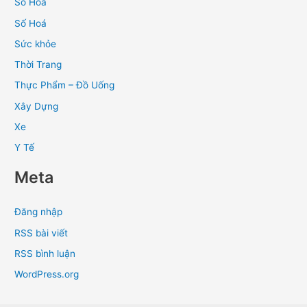
Số Hóa
Số Hoá
Sức khỏe
Thời Trang
Thực Phẩm – Đồ Uống
Xây Dựng
Xe
Y Tế
Meta
Đăng nhập
RSS bài viết
RSS bình luận
WordPress.org