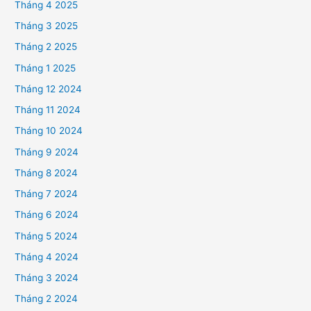
Tháng 4 2025
Tháng 3 2025
Tháng 2 2025
Tháng 1 2025
Tháng 12 2024
Tháng 11 2024
Tháng 10 2024
Tháng 9 2024
Tháng 8 2024
Tháng 7 2024
Tháng 6 2024
Tháng 5 2024
Tháng 4 2024
Tháng 3 2024
Tháng 2 2024