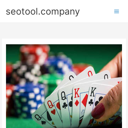
Nhảy
seotool.company
tới
nội
dung