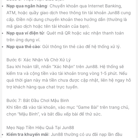
Nạp qua ngân hàng
: Chuyển khoản qua Internet Banking,
ATM, hoặc quầy giao dịch theo thông tin tài khoản Jun88 cung
cấp. Điền nội dung chuyển khoản theo hướng dẫn (thường là
mã giao dịch hoặc tên tài khoản của bạn).
Nạp qua ví điện tử
: Quét mã QR hoặc xác nhận thanh toán
trên ứng dụng ví.
Nạp qua thẻ cào
: Gửi thông tin thẻ cào để hệ thống xử lý.
Bước 6: Xác Nhận Và Chờ Xử Lý
Sau khi hoàn tất, nhấn “Xác Nhận” trên Jun88. Hệ thống sẽ
kiểm tra và cộng tiền vào tài khoản trong vòng 1-5 phút. Nếu
quá thời gian này mà tiền chưa được cập nhật, liên hệ ngay hỗ
trợ khách hàng qua chat trực tuyến.
Bước 7: Bắt Đầu Chơi Mậu Binh
Khi tiền đã vào tài khoản, vào mục “Game Bài” trên trang chủ,
chọn “Mậu Binh”, và bắt đầu xếp bài để thử sức.
Mẹo Nạp Tiền Hiệu Quả Tại Jun88
Kiểm tra khuyến mãi
: Jun88 thường có ưu đãi nạp lần đầu