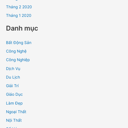
Tháng 2 2020
Tháng 1 2020
Danh mục
Bất Động Sản
Công Nghệ
Công Nghiệp
Dịch Vụ
Du Lịch
Giải Trí
Giáo Dục
Làm Đẹp
Ngoại Thất
Nội Thất