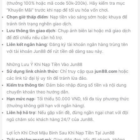
(thưởng 100% hoặc mã code 50k-200k). Hãy kiểm tra mục
“Khuyến Mãi” trước khi nạp để tối ưu hóa vốn chơi.
Chọn giờ thấp điểm
: Nạp tiền vào sáng sớm hoặc khuya để
tránh tình trạng nghẽn giao dịch.
Lưu thông tin giao dịch
: Chụp ảnh biên lai hoặc mã giao dịch
để đối chiếu nếu cần hỗ trợ.
Liên kết ngân hàng
: Đăng ký tài khoản ngân hàng trùng tên
với tài khoản Jun88 để rút tiền dễ dàng sau này.
Những Lưu Ý Khi Nạp Tiền Vào Jun88
Sử dụng link chính thức
: Chỉ truy cập qua
jun88.com
hoặc
các link từ đại lý uy tín để tránh lừa đảo.
Kiểm tra thông tin
: Đảm bảo nhập đúng số tiền và nội dung
chuyển khoản theo hướng dẫn.
Hạn mức nạp
: Tối thiểu 50.000 VND, tối đa tùy phương thức
(thường không giới hạn với ngân hàng).
Liên hệ hỗ trợ
: Nếu gặp vấn đề, đừng ngần ngại chat với đội
ngũ chăm sóc khách hàng 24/7 của Jun88.
Lợi Ích Khi Chơi Mậu Binh Sau Khi Nạp Tiền Tại Jun88
Trải nghiệm mượt mà
: Giao diện đẹp, tốc độ nhanh, không