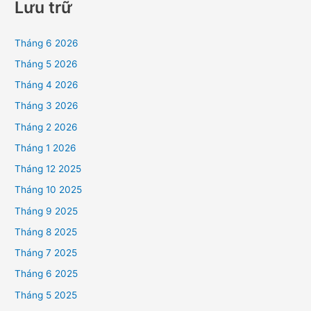
Lưu trữ
Tháng 6 2026
Tháng 5 2026
Tháng 4 2026
Tháng 3 2026
Tháng 2 2026
Tháng 1 2026
Tháng 12 2025
Tháng 10 2025
Tháng 9 2025
Tháng 8 2025
Tháng 7 2025
Tháng 6 2025
Tháng 5 2025