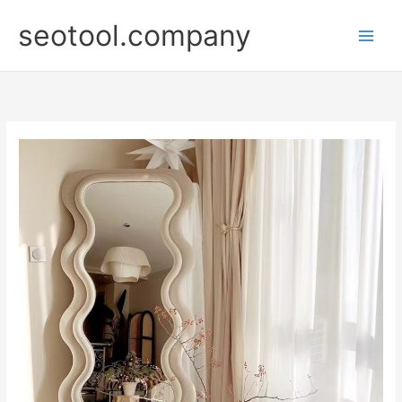
Nhảy
seotool.company
tới
nội
dung