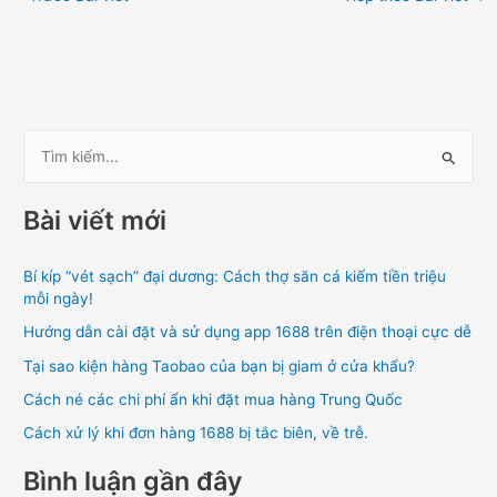
T
ì
Bài viết mới
m
k
Bí kíp “vét sạch” đại dương: Cách thợ săn cá kiếm tiền triệu
i
mỗi ngày!
ế
Hướng dẫn cài đặt và sử dụng app 1688 trên điện thoại cực dễ
m
Tại sao kiện hàng Taobao của bạn bị giam ở cửa khẩu?
:
Cách né các chi phí ẩn khi đặt mua hàng Trung Quốc
Cách xử lý khi đơn hàng 1688 bị tắc biên, về trễ.
Bình luận gần đây