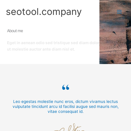
Nhảy
seotool.company
tới
nội
dung
About me
Eget in aenean odio sed tristique sed diam dolor
ut molestie auctor ante diam nisl et.
“
Leo egestas molestie nunc eros, dictum vivamus lectus
vulputate tincidunt arcu id facilisi augue sed mauris non,
vitae consequat id.