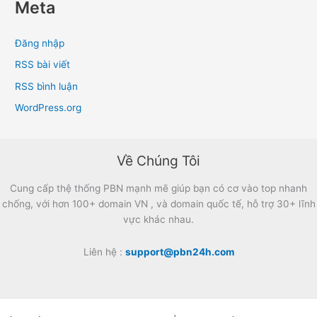
Meta
Đăng nhập
RSS bài viết
RSS bình luận
WordPress.org
Về Chúng Tôi
Cung cấp thệ thống PBN mạnh mẽ giúp bạn có cơ vào top nhanh
chống, với hơn 100+ domain VN , và domain quốc tế, hỗ trợ 30+ lĩnh
vực khác nhau.
Liên hệ :
support@pbn24h.com