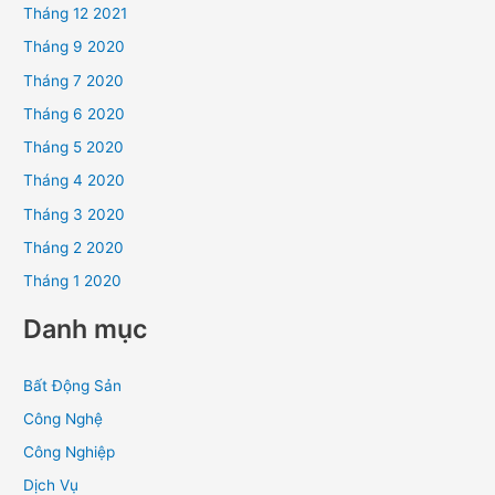
Tháng 12 2021
Tháng 9 2020
Tháng 7 2020
Tháng 6 2020
Tháng 5 2020
Tháng 4 2020
Tháng 3 2020
Tháng 2 2020
Tháng 1 2020
Danh mục
Bất Động Sản
Công Nghệ
Công Nghiệp
Dịch Vụ