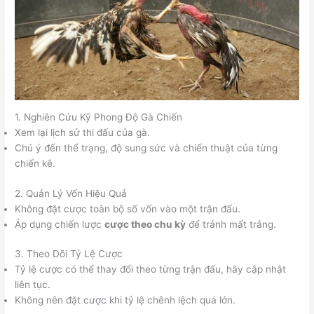
1. Nghiên Cứu Kỹ Phong Độ Gà Chiến
Xem lại lịch sử thi đấu của gà.
Chú ý đến thể trạng, độ sung sức và chiến thuật của từng
chiến kê.
2. Quản Lý Vốn Hiệu Quả
Không đặt cược toàn bộ số vốn vào một trận đấu.
Áp dụng chiến lược
cược theo chu kỳ
để tránh mất trắng.
3. Theo Dõi Tỷ Lệ Cược
Tỷ lệ cược có thể thay đổi theo từng trận đấu, hãy cập nhật
liên tục.
Không nên đặt cược khi tỷ lệ chênh lệch quá lớn.