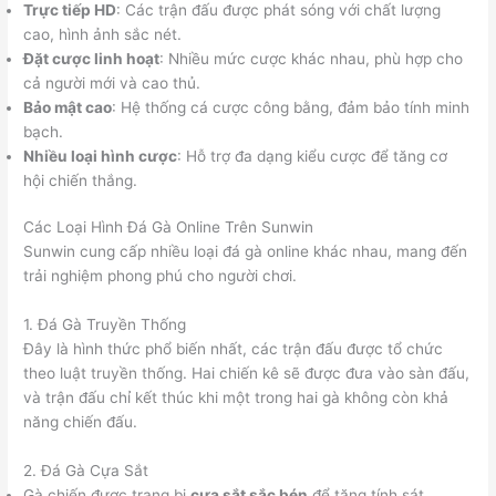
Trực tiếp HD
: Các trận đấu được phát sóng với chất lượng
cao, hình ảnh sắc nét.
Đặt cược linh hoạt
: Nhiều mức cược khác nhau, phù hợp cho
cả người mới và cao thủ.
Bảo mật cao
: Hệ thống cá cược công bằng, đảm bảo tính minh
bạch.
Nhiều loại hình cược
: Hỗ trợ đa dạng kiểu cược để tăng cơ
hội chiến thắng.
Các Loại Hình Đá Gà Online Trên Sunwin
Sunwin cung cấp nhiều loại đá gà online khác nhau, mang đến
trải nghiệm phong phú cho người chơi.
1. Đá Gà Truyền Thống
Đây là hình thức phổ biến nhất, các trận đấu được tổ chức
theo luật truyền thống. Hai chiến kê sẽ được đưa vào sàn đấu,
và trận đấu chỉ kết thúc khi một trong hai gà không còn khả
năng chiến đấu.
2. Đá Gà Cựa Sắt
Gà chiến được trang bị
cựa sắt sắc bén
để tăng tính sát