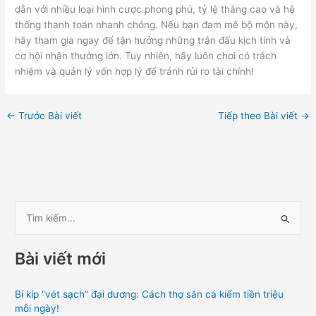
dẫn với nhiều loại hình cược phong phú, tỷ lệ thắng cao và hệ
thống thanh toán nhanh chóng. Nếu bạn đam mê bộ môn này,
hãy tham gia ngay để tận hưởng những trận đấu kịch tính và
cơ hội nhận thưởng lớn. Tuy nhiên, hãy luôn chơi có trách
nhiệm và quản lý vốn hợp lý để tránh rủi ro tài chính!
←
Trước Bài viết
Tiếp theo Bài viết
→
T
ì
Bài viết mới
m
k
Bí kíp “vét sạch” đại dương: Cách thợ săn cá kiếm tiền triệu
i
mỗi ngày!
ế