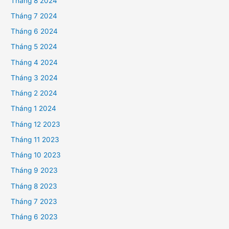
Tháng 8 2024
Tháng 7 2024
Tháng 6 2024
Tháng 5 2024
Tháng 4 2024
Tháng 3 2024
Tháng 2 2024
Tháng 1 2024
Tháng 12 2023
Tháng 11 2023
Tháng 10 2023
Tháng 9 2023
Tháng 8 2023
Tháng 7 2023
Tháng 6 2023