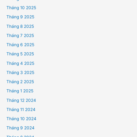
Tháng 10 2025
Tháng 9 2025
Tháng 8 2025
Tháng 7 2025
Tháng 6 2025
Tháng 5 2025
Tháng 4 2025
Tháng 3 2025
Tháng 2 2025
Tháng 1 2025
Tháng 12 2024
Tháng 11 2024
Tháng 10 2024
Tháng 9 2024