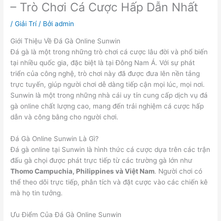
– Trò Chơi Cá Cược Hấp Dẫn Nhất
/
Giải Trí
/ Bởi
admin
Giới Thiệu Về Đá Gà Online Sunwin
Đá gà là một trong những trò chơi cá cược lâu đời và phổ biến
tại nhiều quốc gia, đặc biệt là tại Đông Nam Á. Với sự phát
triển của công nghệ, trò chơi này đã được đưa lên nền tảng
trực tuyến, giúp người chơi dễ dàng tiếp cận mọi lúc, mọi nơi.
Sunwin là một trong những nhà cái uy tín cung cấp dịch vụ đá
gà online chất lượng cao, mang đến trải nghiệm cá cược hấp
dẫn và công bằng cho người chơi.
Đá Gà Online Sunwin Là Gì?
Đá gà online tại Sunwin là hình thức cá cược dựa trên các trận
đấu gà chọi được phát trực tiếp từ các trường gà lớn như
Thomo Campuchia, Philippines và Việt Nam
. Người chơi có
thể theo dõi trực tiếp, phân tích và đặt cược vào các chiến kê
mà họ tin tưởng.
Ưu Điểm Của Đá Gà Online Sunwin